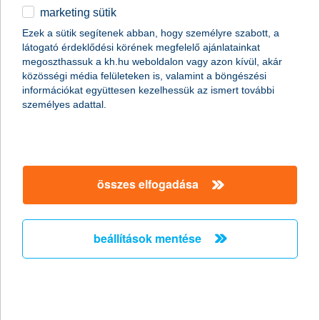
marketing sütik
egyéb
Ezek a sütik segítenek abban, hogy személyre szabott, a
látogató érdeklődési körének megfelelő ajánlatainkat
English
megoszthassuk a kh.hu weboldalon vagy azon kívül, akár
közösségi média felületeken is, valamint a böngészési
információkat együttesen kezelhessük az ismert további
személyes adattal.
Előző
Következő
utolsó →
összes elfogadása
beállítások mentése