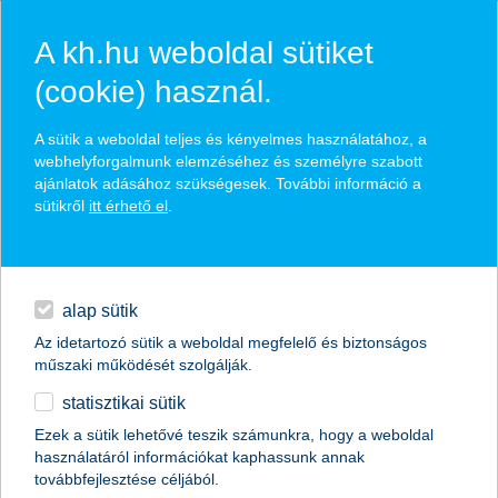
A kh.hu weboldal sütiket
(cookie) használ.
hasznos pénzügyi tippek
A sütik a weboldal teljes és kényelmes használatához, a
webhelyforgalmunk elemzéséhez és személyre szabott
ajánlatok adásához szükségesek. További információ a
sütikről
itt érhető el
.
találd meg könnyedén, ami Neked szól
hitelek
napi pénzügyek
élethelyzet kiválasztása
alap sütik
Az idetartozó sütik a weboldal megfelelő és biztonságos
megtakarítások
műszaki működését szolgálják.
termék kategória kiválasztása
statisztikai sütik
biztosítások
Ezek a sütik lehetővé teszik számunkra, hogy a weboldal
használatáról információkat kaphassunk annak
digitális bankolás
továbbfejlesztése céljából.
összes cikk megjelenítése