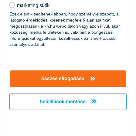
marketing sütik
befektetési alapok
egyéb
Ezek a sütik segítenek abban, hogy személyre szabott, a
összehasonlítása
látogató érdeklődési körének megfelelő ajánlatainkat
English
megoszthassuk a kh.hu weboldalon vagy azon kívül, akár
közösségi média felületeken is, valamint a böngészési
információkat együttesen kezelhessük az ismert további
személyes adattal.
válassz ki egy befektetési alapot
összes elfogadása
beállítások mentése
válassz ki egy befektetési alapot
egyedi dátumválasztó