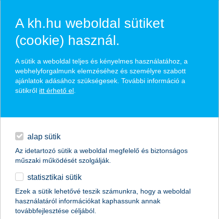
A kh.hu weboldal sütiket
(cookie) használ.
befektetés kalkulátor
A sütik a weboldal teljes és kényelmes használatához, a
webhelyforgalmunk elemzéséhez és személyre szabott
ajánlatok adásához szükségesek. További információ a
összehasonlíthatod az alapok teljesítményét
sütikről
itt érhető el
.
kiválaszthatod a vizsgálni kívánt időszakot
hitelek
megadhatod, hogy mekkora összegre vetítve szeretnéd látni
a hozamot
napi pénzügyek
alap sütik
Az idetartozó sütik a weboldal megfelelő és biztonságos
megtakarítások
műszaki működését szolgálják.
ugrás a kalkulátorra
statisztikai sütik
biztosítások
Ezek a sütik lehetővé teszik számunkra, hogy a weboldal
használatáról információkat kaphassunk annak
digitális bankolás
továbbfejlesztése céljából.
magánszemélyek
megtakarítások
befektetés kalkulátor