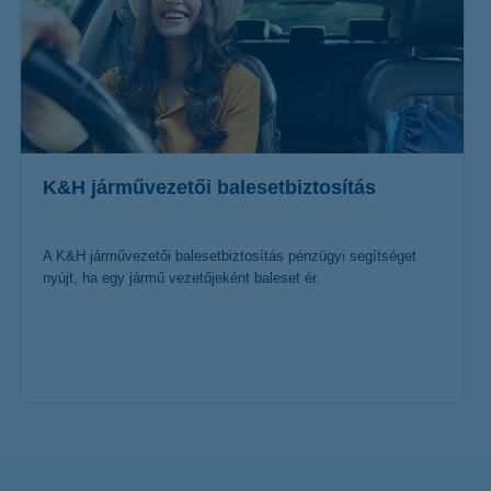
K&H járművezetői balesetbiztosítás
A K&H járművezetői balesetbiztosítás pénzügyi segítséget
nyújt, ha egy jármű vezetőjeként baleset ér.
további részletek