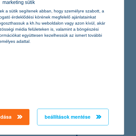
marketing sütik
ek a sütik segítenek abban, hogy személyre szabott, a
togató érdeklődési körének megfelelő ajánlatainkat
goszthassuk a kh.hu weboldalon vagy azon kívül, akár
zösségi média felületeken is, valamint a böngészési
formációkat együttesen kezelhessük az ismert további
emélyes adattal.
tást?
 képviselői. A folyamat során bankkártyával befizeted
.
sítás?
ot nem diagnosztizáltak nála.
biztosítást?
adása
beállítások mentése
dsz. A díjfizetés gyakorisága lehet éves (egy