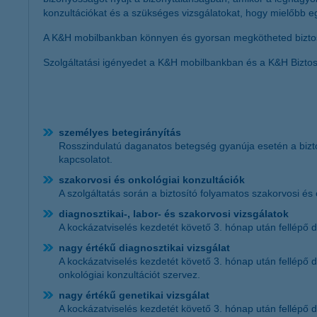
konzultációkat és a szükséges vizsgálatokat, hogy mielőbb egy 
A K&H mobilbankban könnyen és gyorsan megkötheted biztosí
Szolgáltatási igényedet a K&H mobilbankban és a K&H Biztos
személyes betegirányítás
Rosszindulatú daganatos betegség gyanúja esetén a bizto
kapcsolatot.
szakorvosi és onkológiai konzultációk
A szolgáltatás során a biztosító folyamatos szakorvosi és
diagnosztikai-, labor- és szakorvosi vizsgálatok
A kockázatviselés kezdetét követő 3. hónap után fellépő d
nagy értékű diagnosztikai vizsgálat
A kockázatviselés kezdetét követő 3. hónap után fellépő d
onkológiai konzultációt szervez.
nagy értékű genetikai vizsgálat
A kockázatviselés kezdetét követő 3. hónap után fellépő d