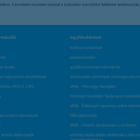
keltése. A termékek részletes leírását a biztosítási szerződési feltételek tartalmaz
rmációk
ügyfélvédelem
fizetési moratórium
rtál
panaszkezelés
ne fizetés
gyűjtőszámlahitel információk
al kapcsolatos közzétételek
természetes személyek adósságrendezé
lőzés, FATCA, CRS
MNB – Pénzügyi Navigátor
s
Pénzügyi Navigátor Tanácsadó Irodaháló
MNB - Értékpapír egyenleg online lekér
kapcsolatos információk
OBA tájékoztató
k
MNB – Felelős döntésekkel a jövőnkért
 termék tájékoztatók
előzetes tájékoztatás elektronikus úton t