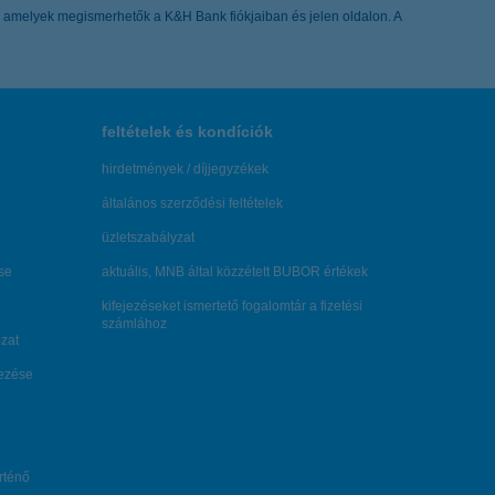
zák, amelyek megismerhetők a K&H Bank fiókjaiban és jelen oldalon. A
feltételek és kondíciók
hirdetmények / díjjegyzékek
általános szerződési feltételek
üzletszabályzat
se
aktuális, MNB által közzétett BUBOR értékek
kifejezéseket ismertető fogalomtár a fizetési
számlához
zat
dezése
örténő