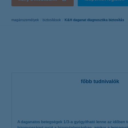
K&H Minősített Fogyasztóbarát
Otthonbiztosítás (MFO)
bankváltás
K&H virtuális
ügyfélajánló program
magánszemélyek
biztosítások
K&H daganat diagnosztika biztosítás
új ügyfél vagyok
lakossági & vállalkozói számlacsomag együtt
főbb tudnivalók
A daganatos betegségek 1/3-a gyógyítható lenne az időben tö
bizonyosságot nyújt a bizonytalanságban, amikor a legnagyo