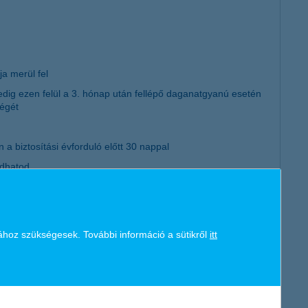
ja merül fel
edig ezen felül a 3. hónap után fellépő daganatgyanú esetén
ségét
a biztosítási évforduló előtt 30 nappal
ndhatod
ához szükségesek. További információ a sütikről
itt