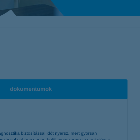
K&H token megújítás
Digitális Állampolgárság Program
dokumentumok
nosztika biztosítással időt nyersz, mert gyorsan
vezéssel néhány napon belül megszervezi az onkológiai