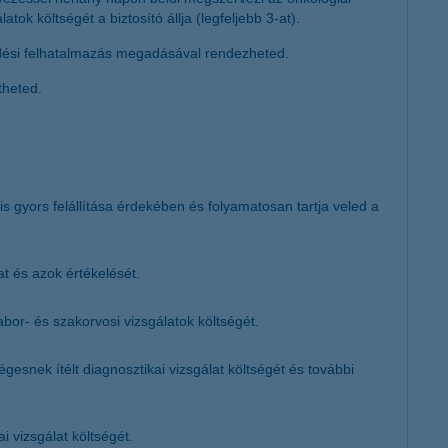
ok költségét a biztosító állja (legfeljebb 3-at).
edési felhatalmazás megadásával rendezheted.
theted.
gyors felállítása érdekében és folyamatosan tartja veled a
at és azok értékelését.
bor- és szakorvosi vizsgálatok költségét.
esnek ítélt diagnosztikai vizsgálat költségét és további
i vizsgálat költségét.