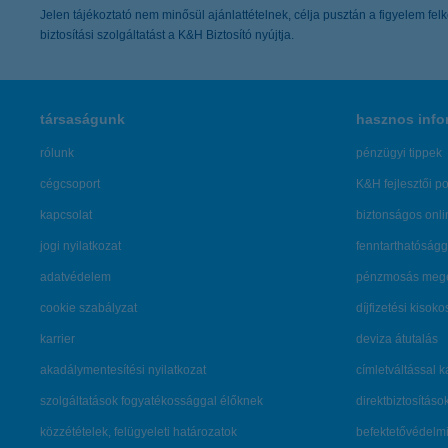
Jelen tájékoztató nem minősül ajánlattételnek, célja pusztán a figyelem fel
biztosítási szolgáltatást a K&H Biztosító nyújtja.
társaságunk
hasznos info
rólunk
pénzügyi tippek
cégcsoport
K&H fejlesztői po
kapcsolat
biztonságos onli
jogi nyilatkozat
fenntarthatóságg
adatvédelem
pénzmosás mege
cookie szabályzat
díjfizetési kisoko
karrier
deviza átutalás
akadálymentesítési nyilatkozat
címletváltással 
szolgáltatások fogyatékossággal élőknek
direktbiztosításo
közzétételek, felügyeleti határozatok
befektetővédelmi