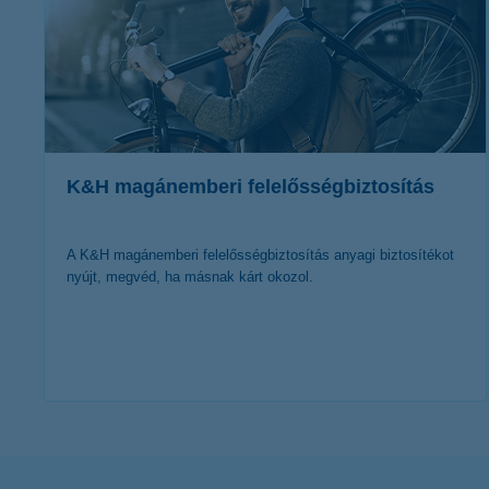
K&H magánemberi felelősségbiztosítás
A K&H magánemberi felelősségbiztosítás anyagi biztosítékot
nyújt, megvéd, ha másnak kárt okozol.
további részletek