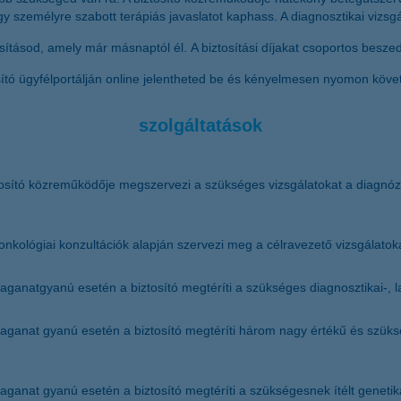
személyre szabott terápiás javaslatot kaphass. A diagnosztikai vizsgálat
tásod, amely már másnaptól él. A biztosítási díjakat csoportos besz
ító ügyfélportálján online jelentheted be és kényelmesen nyomon köve
szolgáltatások
sító közreműködője megszervezi a szükséges vizsgálatokat a diagnózis 
 onkológiai konzultációk alapján szervezi meg a célravezető vizsgálatok
aganatgyanú esetén a biztosító megtéríti a szükséges diagnosztikai-, la
aganat gyanú esetén a biztosító megtéríti három nagy értékű és szükség
aganat gyanú esetén a biztosító megtéríti a szükségesnek ítélt genetika