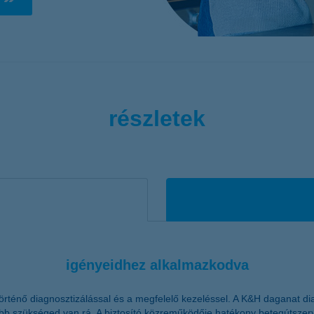
életbiztosítási csomag
 betéti kártya
K&H babaváró hitelhez
kapcsolódó csoportos
hitelfedezeti életbiztosítás
részletek
igényeidhez alkalmazkodva
rténő diagnosztizálással és a megfelelő kezeléssel. A K&H daganat diag
bb szükséged van rá. A biztosító közreműködője hatékony betegútszer