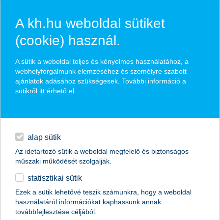
A kh.hu weboldal sütiket
(cookie) használ.
internetbanki és
A sütik a weboldal teljes és kényelmes használatához, a
webhelyforgalmunk elemzéséhez és személyre szabott
mobilalkalmazási szolgáltatás
ajánlatok adásához szükségesek. További információ a
[K&H e-portfólió]
sütikről
itt érhető el
.
hitelek
naprakész információk a portfóliódról
napi pénzügyek
könnyen kezelhető, látványos felület
alap sütik
internetbanki és mobilalkalmazási szolgáltatásból [K&H
Az idetartozó sütik a weboldal megfelelő és biztonságos
ebank] egyszerűen és kényelmesen indítható
megtakarítások
műszaki működését szolgálják.
statisztikai sütik
biztosítások
Ezek a sütik lehetővé teszik számunkra, hogy a weboldal
visszahívást kérek
használatáról információkat kaphassunk annak
digitális bankolás
továbbfejlesztése céljából.