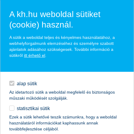
A kh.hu weboldal sütiket
(cookie) használ.
A sütik a weboldal teljes és kényelmes használatához, a
webhelyforgalmunk elemzéséhez és személyre szabott
ajánlatok adásához szükségesek. További információ a
kérjük, add meg adataidat
sütikről
itt érhető el
.
Kapcsolatfelvételi űrlap
alap sütik
név *
Az idetartozó sütik a weboldal megfelelő és biztonságos
műszaki működését szolgálják.
statisztikai sütik
Ezek a sütik lehetővé teszik számunkra, hogy a weboldal
használatáról információkat kaphassunk annak
továbbfejlesztése céljából.
Szükséges
mobiltelefonszám