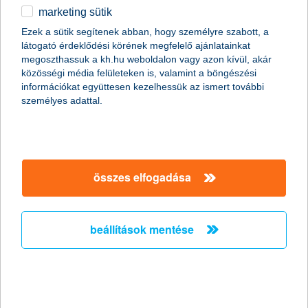
marketing sütik
+36
Ezek a sütik segítenek abban, hogy személyre szabott, a
látogató érdeklődési körének megfelelő ajánlatainkat
Szükséges
e-mail cím
megoszthassuk a kh.hu weboldalon vagy azon kívül, akár
közösségi média felületeken is, valamint a böngészési
információkat együttesen kezelhessük az ismert további
személyes adattal.
mikor hívhatunk?
2026.08.14
összes elfogadása
marketing hozzájárulás
Hozzájárulok ahhoz, hogy a K&H Márkacsoport
tagvállalatai – K&H Bank Zrt., K&H Biztosító Zrt., K&H
beállítások mentése
Alapkezelő Zrt., K&H Faktor Zrt., K&H
Csoportszolgáltató Központ Kft., K&H Ingatlanlízing
Zrt., K&H Autópark Kft., K&H Jelzálogbank Zrt – saját
szolgáltatásaikkal, személyre szabott ajánlataikkal
hozzájárulsz a marketing nyilatkozathoz?
megkereshessenek.