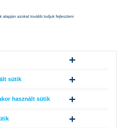
K&H token megújítás
 alapján azokat tovább tudjuk fejleszteni
lt sütik
adott oldalon, funkcióban vagy szolgáltatásban végzett
akor használt sütik
nikai
Süti
Érvényességi
Adattovábbítás
dalommal összefüggő szolgáltatások egyes kérdéseiről
usa
szintje
idő
EGT-n kívülre
 történik.
ütik