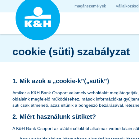
magánszemélyek
vállalkozáso
cookie (süti) szabályzat
1. Mik azok a „cookie-k”(„sütik”)
Amikor a K&H Bank Csoport valamely weboldalát meglátogatják, eg
oldalaink megfelelő működéséhez, mások információkat gyűjte
süti csak átmeneti, azaz eltűnik a böngésző bezárásával, léte
2. Miért használunk sütiket?
A K&H Bank Csoport az alábbi célokból alkalmaz weboldalain süt