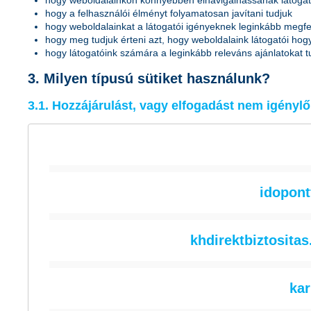
hogy weboldalainkon könnyebben elnavigálhassanak látoga
hogy a felhasználói élményt folyamatosan javítani tudjuk
hogy weboldalainkat a látogatói igényeknek leginkább megfel
hogy meg tudjuk érteni azt, hogy weboldalaink látogatói hogy
hogy látogatóink számára a leginkább releváns ajánlatokat t
3.
Milyen típusú sütiket használunk?
3.1.
Hozzájárulást, vagy elfogadást nem igénylő
idopont
"alap sütik"
Az alap sütik a honlap böngészéséhez, a funkciók haszn
műveletek megjegyzését. Az alap sütik alkalmazása n
khdirektbiztositas
A honlap megfelelő munkamenetének biztosítása az ele
Süti (cookie) neve
Létr
szóló 2001. évi CVIII. törvény 13/A § (3) bekezdésében 
kar
"alap sütik"
A honlap által használt alap sütik az alábbiak: