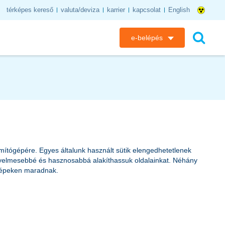
térképes kereső
valuta/deviza
karrier
kapcsolat
English
e-belépés
K&H e-bank
keresés
K&H e-posta
K&H elektronikus postaláda
K&H web Electra
ámítógépére. Egyes általunk használt sütik elengedhetetlenek
yelmesebbé és hasznosabbá alakíthassuk oldalainkat. Néhány
K&H Biztosító ügyfélportál
ógépeken maradnak.
K&H SZÉP Kártya
K&H e-kártyafelület