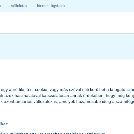
k
vállalatok
kiemelt ügyfelek
y apró file, ú.n. cookie, vagy más szóval süti kerülhet a látogató sz
nek azok használatával kapcsolatosan annak érdekében, hogy még kén
znek azonban tartós változatok is, amelyek huzamosabb ideig a számít
iket: