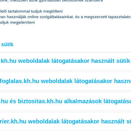
tóink, miközben azok gyorsabban betöltődnek számukra
elő tartalommal tudjuk megtölteni
an használják online szolgáltatásainkat, és a megszerzett tapasztalatok
udjuk megjeleníteni
 sütik
kh.hu weboldalak látogatásakor használt sütik
foglalas.kh.hu weboldalak látogatásakor haszná
álatához szükségesek, többek között lehetővé teszik a látogató által 
élkül a honlap zökkenőmentes használata nem garantálható.
.hu és biztositas.kh.hu alkalmazások látogatás
Milyen adatot
Tech
ktronikus kereskedelmi szolgáltatások, valamint az információs társa
ehozó
Használat célja
gyűjt?
típ
rögzített törvényi felhatalmazás alapján az ott foglaltaknak megfelelően
rier.kh.hu weboldalak látogatásakor használt s
Linistry itt tárolja, hogy
irányába megadta-e a