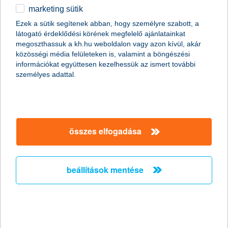
marketing sütik
számol
Ezek a sütik segítenek abban, hogy személyre szabott, a
látogató érdeklődési körének megfelelő ajánlatainkat
megoszthassuk a kh.hu weboldalon vagy azon kívül, akár
közösségi média felületeken is, valamint a böngészési
információkat együttesen kezelhessük az ismert további
személyes adattal.
deviza I
deviza II
valuta
összes elfogadása
árfolyamok alakulása
beállítások mentése
érvényesség időpontja
04:30