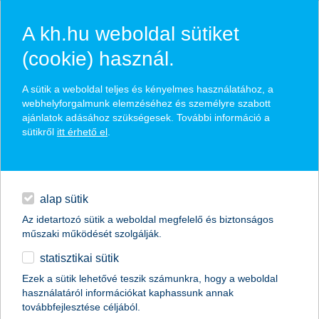
A kh.hu weboldal sütiket
(cookie) használ.
valuta- és
A sütik a weboldal teljes és kényelmes használatához, a
devizaárfolyamok
webhelyforgalmunk elemzéséhez és személyre szabott
ajánlatok adásához szükségesek. További információ a
sütikről
itt érhető el
.
egyéb
English
valuta- és devizakalkulátor
alap sütik
Az idetartozó sütik a weboldal megfelelő és biztonságos
Árfolyam típusa:
műszaki működését szolgálják.
valuta
deviza
statisztikai sütik
Ezek a sütik lehetővé teszik számunkra, hogy a weboldal
használatáról információkat kaphassunk annak
továbbfejlesztése céljából.