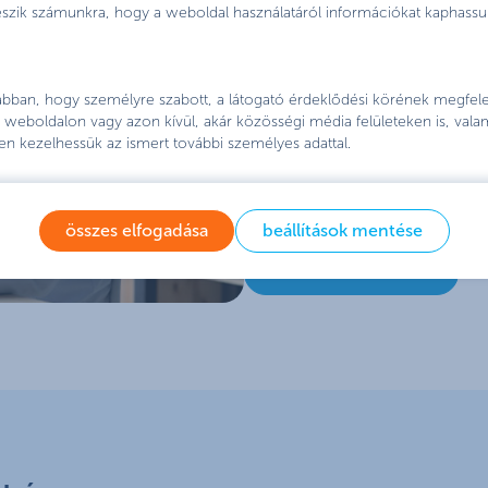
teszik számunkra, hogy a weboldal használatáról információkat kaphassu
indítsd el a bankváltási f
töltsd ki tanácsadóink se
 abban, hogy személyre szabott, a látogató érdeklődési körének megfelel
figyelj oda, hogy szem
weboldalon vagy azon kívül, akár közösségi média felületeken is, vala
számlád adatai pontos
en kezelhessük az ismert további személyes adattal.
ezzel elindul a bankváltási
jóváírás, ha a 40 000 forin
összes elfogadása
beállítások mentése
teljesítetted.
Így összese
bankváltás részletek