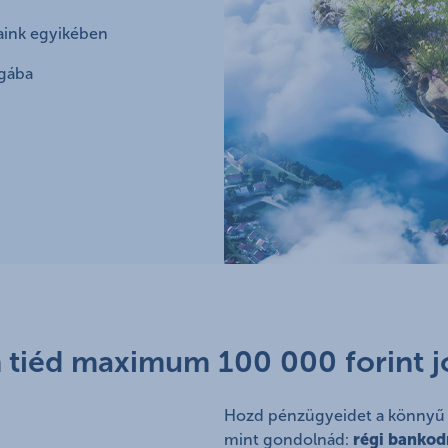
jaink egyikében
ágába
 tiéd maximum 100 000 forint j
Hozd pénzügyeidet a könnyű é
mint gondolnád:
régi bankod