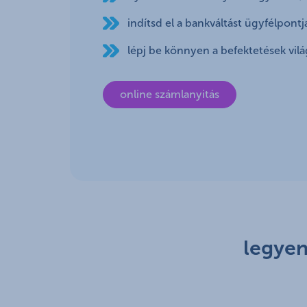
indítsd el a bankváltást ügyfélpont
lépj be könnyen a befektetések vil
online számlanyitás
legyen