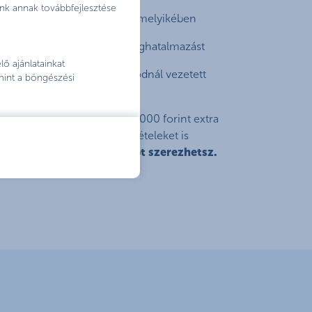
nk annak továbbfejlesztése
olyamatot ügyfélpontjaink bármelyikében
gítségével a számlaváltási meghatalmazást
ő ajánlatainkat
élyes adataid és a régi bankodnál vezetett
mint a böngészési
an szerepeljenek
 folyamat, és tiéd lehet a 20 000 forint extra
t jóváíráshoz szükséges feltételeket is
n maximum 60 000 forintot szerezhetsz.