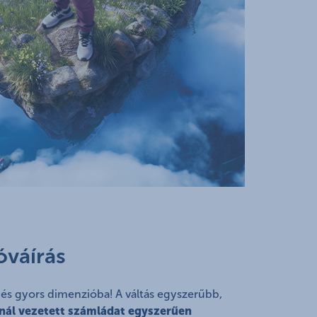
óváírás
s gyors dimenzióba! A váltás egyszerűbb,
nál vezetett számládat egyszerűen