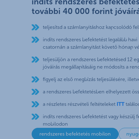
indíts rendszeres befektetés
további 40 000 forint jóváír
teljesítsd a számlanyitáshoz kapcsolódó fel
indíts rendszeres befektetést legalább havi
csatornán a számlanyitást követő hónap 
teljesüljön a rendszeres befektetésed 12 
jóváírás megállapításáig ne módosíts a re
figyelj az első megbízás teljesülésére, illetv
a rendszeres befektetésben elhelyezett ös
a részletes részvételi feltételeket
ITT
találo
indíts rendszeres befektetést vagy készülj f
mobilodon
rendszeres befektetés mobilon
nyugd