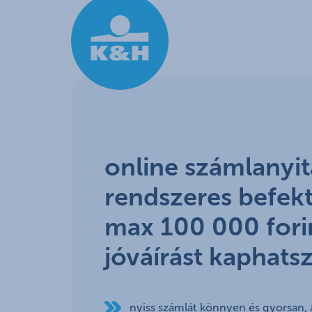
Ugrás a fő tartalomhoz
online számlanyit
rendszeres befekt
max 100 000 fori
jóváírást kaphats
nyiss számlát könnyen és gyorsan, 