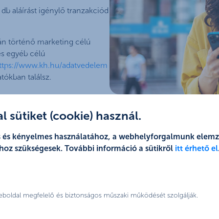
 db aláírást igénylő tranzakciód
rnán történő marketing célú
s egyéb célú
ttps://www.kh.hu/adatvedelem
tókban találsz.
 sütiket (cookie) használ.
jes és kényelmes használatához, a webhelyforgalmunk elem
hoz szükségesek. További információ a sütikről
itt érhető el
válts bankot és sz
weboldal megfelelő és biztonságos műszaki működését szolgálják.
jóváírást