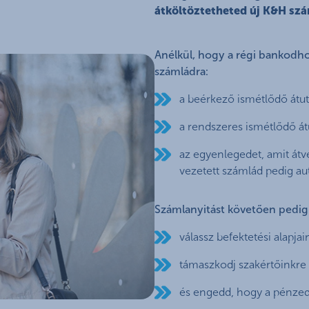
átköltöztetheted új K&H sz
Anélkül, hogy a régi bankodh
számládra:
a beérkező ismétlődő átutal
a rendszeres ismétlődő át
az egyenlegedet, amit átv
vezetett számlád pedig au
Számlanyitást követően pedig 
válassz befektetési alapj
támaszkodj szakértőinkre
és engedd, hogy a pénze