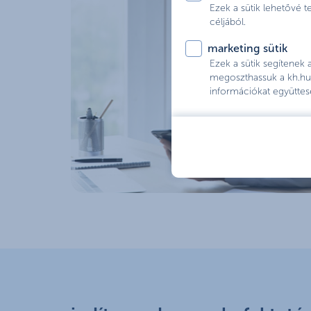
Ezek a sütik lehetővé 
céljából.
marketing sütik
Ezek a sütik segítenek
megoszthassuk a kh.hu 
információkat együttes