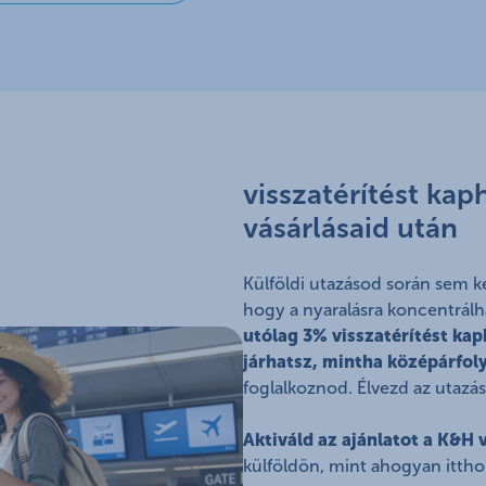
visszatérítést kap
vásárlásaid után
Külföldi utazásod során sem k
hogy a nyaralásra koncentrálh
utólag 3% visszatérítést kap
járhatsz, mintha középárfol
foglalkoznod. Élvezd az utazás
Aktiváld az ajánlatot a K&H
külföldön, mint ahogyan ittho