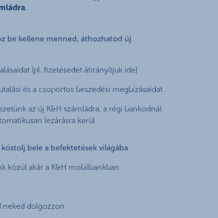
ámládra
.
oz be kellene menned, áthozhatod új
ásaidat (pl. fizetésedet átirányítjuk ide)
utalási és a csoportos beszedési megbízásaidat
ezetünk az új K&H számládra, a régi bankodnál
tomatikusan lezárásra kerül
kóstolj bele a befektetések világába
aink közül akár a K&H mobilbankban
d neked dolgozzon