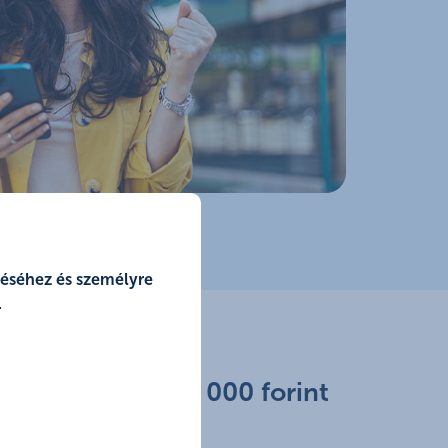
zéséhez és személyre
.
erezz további 20 000 forint