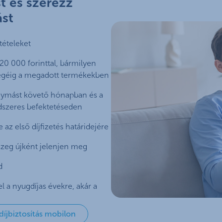
t és szerezz
ást
tételeket
 20 000 forinttal, bármilyen
végéig a megadott termékekben
egymást követő hónapban és a
ndszeres befektetéseden
e az első díjfizetés határidejére
szeg újként jelenjen meg
d
el a nyugdíjas évekre, akár a
íjbiztosítás mobilon