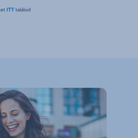
ket
ITT
találod