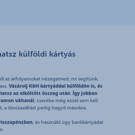
hatsz külföldi kártyás
ell az árfolyamokat nézegetned, mi segítünk,
ass.
Vásárolj K&H kártyáddal külföldön is, és
hatsz az elköltött összeg után
.
Így jobban
yamon váltanál
, cserébe még ezzel sem kell
t, a devizaváltást pedig hagyd másokra.
 visszapénzben
, és használd úgy bankkártyádat
n.