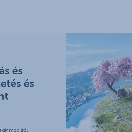
ás és
etés és
nt
z
akár mobilról