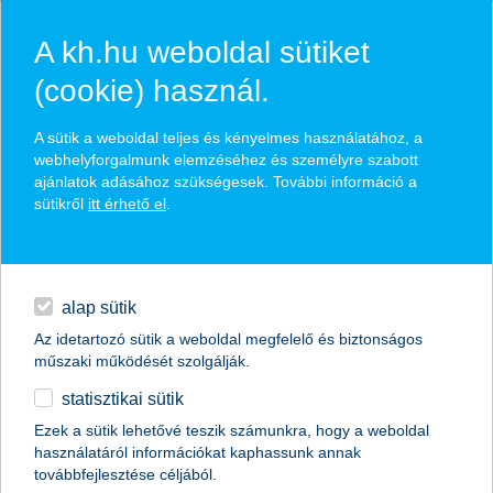
A kh.hu weboldal sütiket
(cookie) használ.
Garmin Pay – a pénztárca, amit a
A sütik a weboldal teljes és kényelmes használatához, a
webhelyforgalmunk elemzéséhez és személyre szabott
csuklódon viselsz
ajánlatok adásához szükségesek. További információ a
sütikről
itt érhető el
.
elsőként a magyarországi bankok közül*
hitelek
fizetés közvetlenül a Garmin órádról
napi pénzügyek
nem kell, hogy nálad legyen a telefonod
alap sütik
Az idetartozó sütik a weboldal megfelelő és biztonságos
megtakarítások
műszaki működését szolgálják.
statisztikai sütik
biztosítások
Ezek a sütik lehetővé teszik számunkra, hogy a weboldal
használatáról információkat kaphassunk annak
digitális bankolás
továbbfejlesztése céljából.
magánszemélyek
digitális bankolás
okoseszközös fizetés