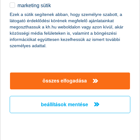
Garmin Pay okoseszközös fizetés
marketing sütik
egyéb
* a Garmin Pay szolgáltatás 2021. szeptember 28-tól
Ezek a sütik segítenek abban, hogy személyre szabott, a
érhető el a K&H Banknál.
látogató érdeklődési körének megfelelő ajánlatainkat
English
megoszthassuk a kh.hu weboldalon vagy azon kívül, akár
közösségi média felületeken is, valamint a böngészési
információkat együttesen kezelhessük az ismert további
személyes adattal.
jól jön, mikor épp úton vagy
érintésmentes fizetés, könnyen
biztonságos fizetés, bárhol a
összes elfogadása
világban
beállítások mentése
többet szeretnék megtudni a
folyamatról