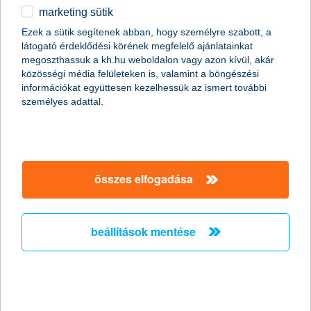
marketing sütik
egyéb
Ezek a sütik segítenek abban, hogy személyre szabott, a
látogató érdeklődési körének megfelelő ajánlatainkat
English
megoszthassuk a kh.hu weboldalon vagy azon kívül, akár
közösségi média felületeken is, valamint a böngészési
információkat együttesen kezelhessük az ismert további
személyes adattal.
összes elfogadása
számold ki a várható havi
törlesztőrészleted!
Hitelkalkulátorunk segítségével kiszámolhatod, hogy mekkora
beállítások mentése
havi törlesztőrészletre számíthatsz hitelfelvétel esetén. A
kalkulációt befolyásolja a hitelcél, a rendszeres havi jóváírás
mértéke, a hitelösszeg és a futamidő.