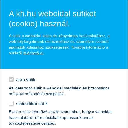
A kh.hu weboldal sütiket
(cookie) használ.
lakáshitel kalkulátor
A sütik a weboldal teljes és kényelmes használatához, a
webhelyforgalmunk elemzéséhez és személyre szabott
magánszemélyek
hitelek
lakáshitelek
lakáshitel kalkulátor
ajánlatok adásához szükségesek. További információ a
jóváírási akció a K&H-nál!
sütikről
itt érhető el
.
hitelek
babaváró hitel
jóváírási akciónk keretében
napi pénzügyek
maximum
160 000 forintot
alap sütik
vihetsz haza!
Az idetartozó sütik a weboldal megfelelő és biztonságos
megtakarítások
műszaki működését szolgálják.
statisztikai sütik
biztosítások
számolj előre & kalkulálj
Ezek a sütik lehetővé teszik számunkra, hogy a weboldal
használatáról információkat kaphassunk annak
digitális bankolás
velünk
továbbfejlesztése céljából.