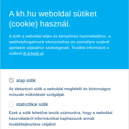
A kh.hu weboldal sütiket
(cookie) használ.
A sütik a weboldal teljes és kényelmes használatához, a
kalkuláció
webhelyforgalmunk elemzéséhez és személyre szabott
ajánlatok adásához szükségesek. További információ a
válassz biztosítást
sütikről
itt érhető el
.
hitelek
utas
napi pénzügyek
utasbiztosítás már napi 409
alap sütik
Az idetartozó sütik a weboldal megfelelő és biztonságos
forinttól!
megtakarítások
műszaki működését szolgálják.
utazás célja
statisztikai sütik
biztosítások
Ezek a sütik lehetővé teszik számunkra, hogy a weboldal
használatáról információkat kaphassunk annak
digitális bankolás
továbbfejlesztése céljából.
utazás kezdete