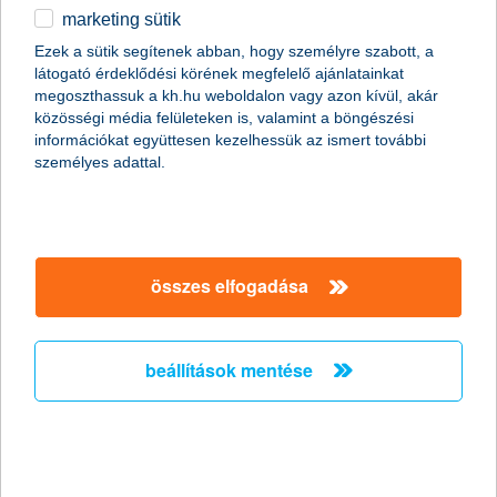
marketing sütik
egyéb
Ezek a sütik segítenek abban, hogy személyre szabott, a
látogató érdeklődési körének megfelelő ajánlatainkat
utazás vége
English
megoszthassuk a kh.hu weboldalon vagy azon kívül, akár
közösségi média felületeken is, valamint a böngészési
információkat együttesen kezelhessük az ismert további
személyes adattal.
számold ki
kárbejelentés
összes elfogadása
online ügyintézés
beállítások mentése
fiók és tanácsadó kereső