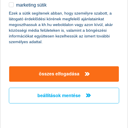
új ügyfelek vagyunk
marketing sütik
egyéb
Ezek a sütik segítenek abban, hogy személyre szabott, a
szülőként már K&H ügyfél vagyok
látogató érdeklődési körének megfelelő ajánlatainkat
English
megoszthassuk a kh.hu weboldalon vagy azon kívül, akár
közösségi média felületeken is, valamint a böngészési
információkat együttesen kezelhessük az ismert további
személyes adattal.
magánszemélyek
napi pénzügyek
K&H számlacsomagok
K&H ifjúsági bankszámlacsomagok fiataloknak
K&H bankszámla középiskolásoknak online
14–18 éves gyermekemnek és magamnak is
számlát nyitok
összes elfogadása
hogyan tudjátok megnyitni
beállítások mentése
az új K&H számlátokat?