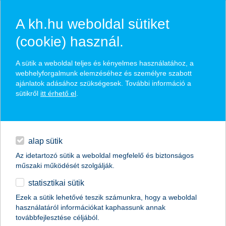
A kh.hu weboldal sütiket
(cookie) használ.
örülünk, hogy már te is
A sütik a weboldal teljes és kényelmes használatához, a
webhelyforgalmunk elemzéséhez és személyre szabott
káendházol!
ajánlatok adásához szükségesek. További információ a
sütikről
itt érhető el
.
bankolj mobilról, bármikor, bárhonnan
hitelek
élvezd a K&H előnyöket
napi pénzügyek
Kate, a te digitális pénzügyi asszisztensed mindig a
segítségedre lesz
alap sütik
Az idetartozó sütik a weboldal megfelelő és biztonságos
megtakarítások
műszaki működését szolgálják.
statisztikai sütik
biztosítások
Ezek a sütik lehetővé teszik számunkra, hogy a weboldal
használatáról információkat kaphassunk annak
digitális bankolás
továbbfejlesztése céljából.