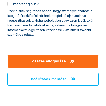
marketing sütik
egyéb
vágj bele az innovatív
Ezek a sütik segítenek abban, hogy személyre szabott, a
látogató érdeklődési körének megfelelő ajánlatainkat
bankolásba
English
megoszthassuk a kh.hu weboldalon vagy azon kívül, akár
közösségi média felületeken is, valamint a böngészési
információkat együttesen kezelhessük az ismert további
1. töltsd le a K&H mobilbankot
személyes adattal.
A mobilbankot számlanyitás után a szerződéskötéskor kapott
K&H énazonosító és általad választott ePIN használatával
tudod aktiválni.
Videónkban
találsz segítséget.
összes elfogadása
2. azonnal digitalizálhatod
bankkártyádat
beállítások mentése
A bankkártyádat digitalizálhatod a K&H mobilbank kártya
menüpontjából vagy kérd Kate segítséget: csak írd,
vagy mondd Kate-nek: „mobilos fizetés”. Kate-et a
mobilbank kezdőképernyő felső sávjában éred el.