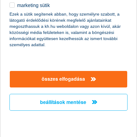
magánszemélyek
digitális bankolás
okoseszközös fizetés
marketing sütik
egyéb
Google Pay elsőként a K&H-nál!
*A Google Pay szolgáltatás 2021. március 30-tól érhető
Ezek a sütik segítenek abban, hogy személyre szabott, a
el a K&H Banknál.
látogató érdeklődési körének megfelelő ajánlatainkat
English
megoszthassuk a kh.hu weboldalon vagy azon kívül, akár
közösségi média felületeken is, valamint a böngészési
információkat együttesen kezelhessük az ismert további
személyes adattal.
összes elfogadása
beállítások mentése