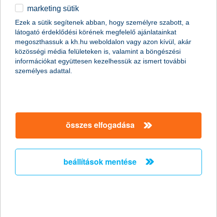
K&H törlesztési biztosítások
marketing sütik
egyéb
Ezek a sütik segítenek abban, hogy személyre szabott, a
látogató érdeklődési körének megfelelő ajánlatainkat
English
megoszthassuk a kh.hu weboldalon vagy azon kívül, akár
közösségi média felületeken is, valamint a böngészési
információkat együttesen kezelhessük az ismert további
személyes adattal.
összes elfogadása
beállítások mentése
mire terjed ki a biztosítás?
10 hónapon át vállaljuk a törlesztőrészleted, ha
munkanélküliség vagy