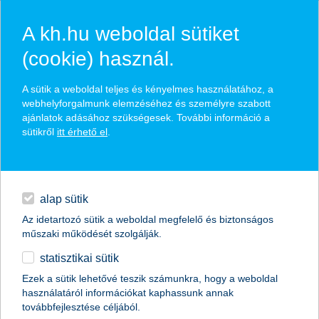
A kh.hu weboldal sütiket
(cookie) használ.
K&H törlesztési biztosítás
A sütik a weboldal teljes és kényelmes használatához, a
webhelyforgalmunk elemzéséhez és személyre szabott
ajánlatok adásához szükségesek. További információ a
pénzügyi védelmet nyújt
sütikről
itt érhető el
.
kerüld el, hogy családod nehéz helyzetbe kerüljön
hitelek
igényelhető személyi kölcsön és jelzáloghitel mellé
napi pénzügyek
alap sütik
Az idetartozó sütik a weboldal megfelelő és biztonságos
megtakarítások
műszaki működését szolgálják.
statisztikai sütik
biztosítások
Ezek a sütik lehetővé teszik számunkra, hogy a weboldal
használatáról információkat kaphassunk annak
digitális bankolás
továbbfejlesztése céljából.
magánszemélyek
biztosítások
banki termékekhez kapcsolt biztosítások