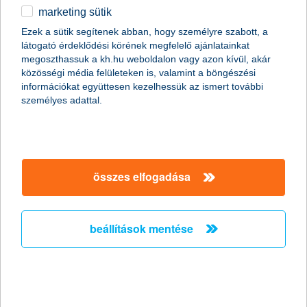
K&H törlesztési biztosítások
Hiteltörlesztési biztosítás
marketing sütik
részletek
egyéb
Ezek a sütik segítenek abban, hogy személyre szabott, a
látogató érdeklődési körének megfelelő ajánlatainkat
English
megoszthassuk a kh.hu weboldalon vagy azon kívül, akár
közösségi média felületeken is, valamint a böngészési
információkat együttesen kezelhessük az ismert további
főbb tudnivalók
személyes adattal.
A törlesztési biztosítás bármilyen K&H személyi
kölcsön mellé választható olyan hitelfedezeti
összes elfogadása
biztosítás, amely
pénzügyi védelmet nyújt
keresőképtelenség, munkanélküliség,
egészségkárosodás, vagy haláleset
bekövetkezése esetén
a havi törlesztőrészlet
beállítások mentése
vagy teljes fennálló tartozás megfizetésére.
hol igényelheted?