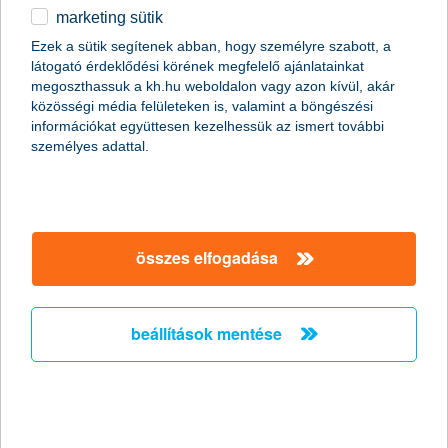
nincs még K&H számlám
marketing sütik
egyéb
Ezek a sütik segítenek abban, hogy személyre szabott, a
látogató érdeklődési körének megfelelő ajánlatainkat
English
megoszthassuk a kh.hu weboldalon vagy azon kívül, akár
magánszemélyek
digitális bankolás
K&H+ szolgáltatások
közösségi média felületeken is, valamint a böngészési
információkat együttesen kezelhessük az ismert további
személyes adattal.
összes elfogadása
beállítások mentése
1…2…3 útra fel! Teljesítsd a nyári