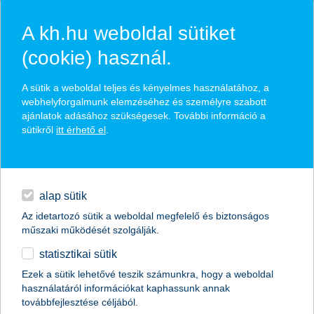
A kh.hu weboldal sütiket
(cookie) használ.
használd ki a K&H visszapénz
A sütik a weboldal teljes és kényelmes használatához, a
webhelyforgalmunk elemzéséhez és személyre szabott
program és K&H+ szolgáltatások
ajánlatok adásához szükségesek. További információ a
előnyeit!
sütikről
itt érhető el
.
hitelek
pénzvisszatérítés vásárlásaid után
napi pénzügyek
közlekedési jegy, parkolás, autópálya matrica
alap sütik
mobilfeltöltés
Az idetartozó sütik a weboldal megfelelő és biztonságos
megtakarítások
műszaki működését szolgálják.
statisztikai sütik
biztosítások
van már mobilbankom
Ezek a sütik lehetővé teszik számunkra, hogy a weboldal
használatáról információkat kaphassunk annak
digitális bankolás
továbbfejlesztése céljából.