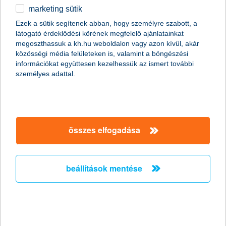
marketing sütik
egyéb
magánszemélyek
megtakarítások
befektetések közép- és hosszútávra
nyíltvégű befektetési alapok
TE & a K&H komfort befektetések
Ezek a sütik segítenek abban, hogy személyre szabott, a
miért válaszd a K&H
látogató érdeklődési körének megfelelő ajánlatainkat
English
megoszthassuk a kh.hu weboldalon vagy azon kívül, akár
komfort befektetéseket?
közösségi média felületeken is, valamint a böngészési
információkat együttesen kezelhessük az ismert további
személyes adattal.
sokoldalú befektetések, több
ezer értékpapírt tartalmaznak
tapasztalt szakértők kezelik az
alapokat azok befektetési
összes elfogadása
politikája szerint
időt spórolsz magadnak,
miközben a pénzed neked
dolgozik
beállítások mentése
kinek ajánljuk?
mit nyújtunk?