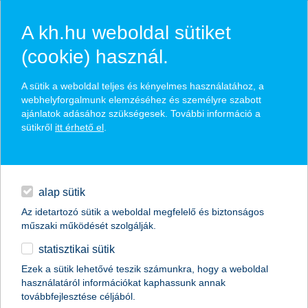
A kh.hu weboldal sütiket
(cookie) használ.
K&H komfort befektetések
A sütik a weboldal teljes és kényelmes használatához, a
webhelyforgalmunk elemzéséhez és személyre szabott
ajánlatok adásához szükségesek. További információ a
egyszerű & kényelmes befektetési lehetőség
sütikről
itt érhető el
.
szakértőink hetente, akár naponta reagálnak a piacokra
hitelek
rendszeres riportok & podcast a döntések hátteréről
napi pénzügyek
alap sütik
Az idetartozó sütik a weboldal megfelelő és biztonságos
megtakarítások
időpontot foglalok
műszaki működését szolgálják.
statisztikai sütik
biztosítások
visszahívást kérek
Ezek a sütik lehetővé teszik számunkra, hogy a weboldal
használatáról információkat kaphassunk annak
digitális bankolás
továbbfejlesztése céljából.