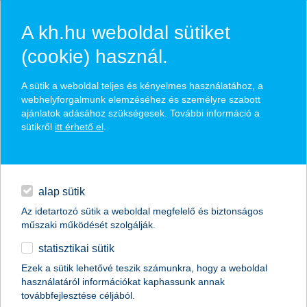
A kh.hu weboldal sütiket
(cookie) használ.
K&H válogatott lendület
A sütik a weboldal teljes és kényelmes használatához, a
webhelyforgalmunk elemzéséhez és személyre szabott
nyíltvégű alapok alapja
ajánlatok adásához szükségesek. További információ a
sütikről
itt érhető el
.
az alap megvásárlásával egy komplett portfólióba fektethetsz
hitelek
rugalmas megoldás dinamikus befektetőknek
napi pénzügyek
alap sütik
Az idetartozó sütik a weboldal megfelelő és biztonságos
megtakarítások
időpontot foglalok
műszaki működését szolgálják.
statisztikai sütik
biztosítások
Ezek a sütik lehetővé teszik számunkra, hogy a weboldal
visszahívást kérek
használatáról információkat kaphassunk annak
digitális bankolás
továbbfejlesztése céljából.