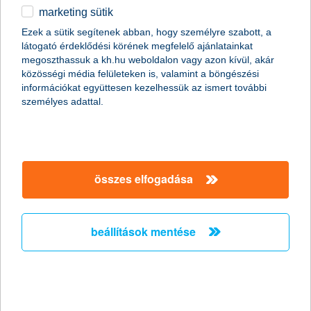
kérdés esetén hívja a K&H Bank Vállalati ügyfélszolgálatát
marketing sütik
(VÜSZ):
+36 1 468 7777
Ezek a sütik segítenek abban, hogy személyre szabott, a
látogató érdeklődési körének megfelelő ajánlatainkat
megoszthassuk a kh.hu weboldalon vagy azon kívül, akár
közösségi média felületeken is, valamint a böngészési
információkat együttesen kezelhessük az ismert további
személyes adattal.
token
token megújítás
a megújításhoz rendszergazdai jogosultságra van
szüksége
összes elfogadása
beállítások mentése
kérjük, töltse le és telepítse
a tanúsítvány