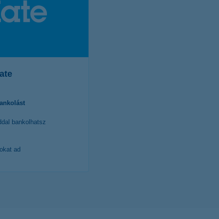
ate
bankolást
ddal bankolhatsz
okat ad
etek