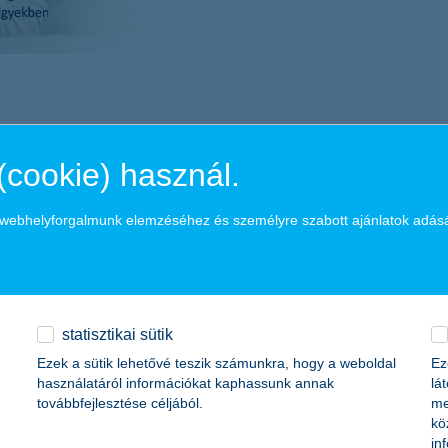
(cookie) használ.
hasznos pénzügyi tippek
a webhelyforgalmunk elemzéséhez és személyre szabott ajánlatok adás
statisztikai sütik
Ezek a sütik lehetővé teszik számunkra, hogy a weboldal
Ez
használatáról információkat kaphassunk annak
lá
továbbfejlesztése céljából.
me
kö
in