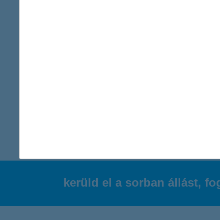
bankszámla kalkulátor: találd meg a
számodra legmegfelelőbb bankszámlát
2026. július 22. - Használd a K&H bankszámla kalkulátorát és
találd meg számodra a legkedvezőbb bankszámlát.
érdekel a cikk
kerüld el a sorban állást, 