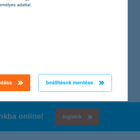
emélyes adattal.
digitális asszisztens vagy személyes
ügyintézés? Nem kell választani
2026. július 06. - A digitális asszisztens nem veszi át a
személyes tanácsadás helyét, de remekül kiegészíti azt.
Ismerd meg, mikor melyik lehet a jó megoldás!
érdekel a cikk
adása
beállítások mentése
inkba online!
foglalok