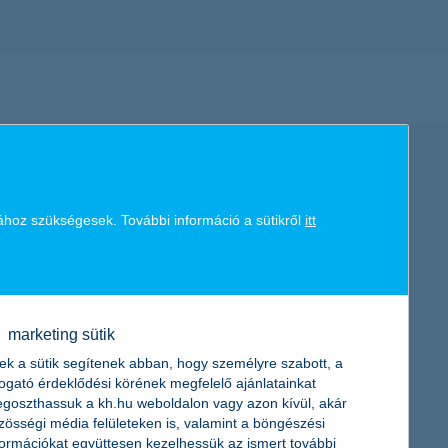
ához szükségesek. További információ a sütikről
itt
marketing sütik
ek a sütik segítenek abban, hogy személyre szabott, a
togató érdeklődési körének megfelelő ajánlatainkat
goszthassuk a kh.hu weboldalon vagy azon kívül, akár
zösségi média felületeken is, valamint a böngészési
formációkat együttesen kezelhessük az ismert további