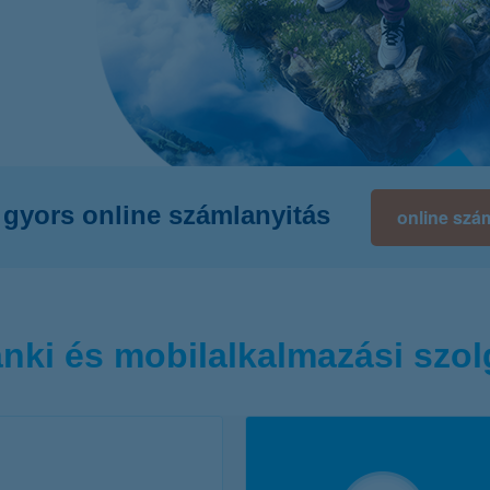
életbiztosítási csomag
 betéti kártya
K&H babaváró hitelhez
kapcsolódó csoportos
hitelfedezeti életbiztosítás
gyors online számlanyitás
online szá
anki és mobilalkalmazási szol