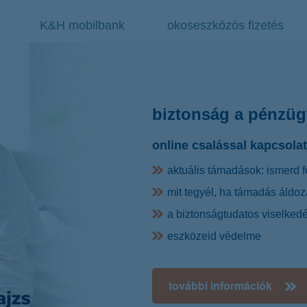
K&H mobilbank
okoseszközös fizetés
biztonság a pénzü
online csalással kapcsola
aktuális támadások: ismerd fe
mit tegyél, ha támadás áldoz
a biztonságtudatos viselked
eszközeid védelme
további információk