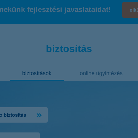
nekünk fejlesztési javaslataidat!
el
további részletek
biztosítás
biztosítások
online ügyintézés
 biztosítás