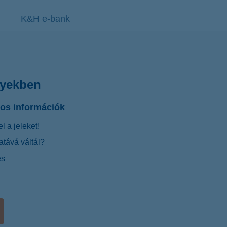
K&H e-bank
gyekben
tos információk
l a jeleket!
atává váltál?
és