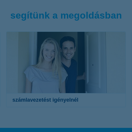
segítünk a megoldásban
számlavezetést igényelnél
pénzügyeidet intézheted elektronikusan, telefonon
vagy országosan több mint 200 bankfiókunkban
számlanyitás már mobilon is