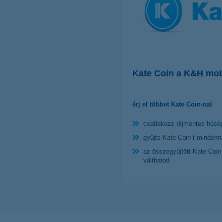
Kate Coin a K&H mo
érj el többet Kate Coin-nal
csatlakozz díjmentes hűs
gyűjts Kate Coin-t mindenn
az összegyűjtött Kate Coi
válthatod
további ré