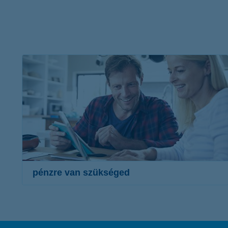
pénzre van szükséged
kérd ajánlatunkat online
megtaláljuk számodra a legjobb megoldást
egyszerű és könnyen átlátható hitelek