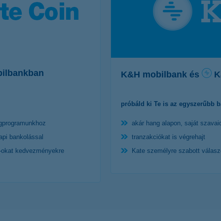
bilbankban
K&H mobilbank és
K
próbáld ki Te is az egyszerűbb 
égprogramunkhoz
akár hang alapon, saját szavai
api bankolással
tranzakciókat is végrehajt
n-okat kedvezményekre
Kate személyre szabott válasz
további részl
szletek