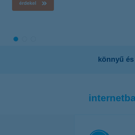
K&H Minősített Fogyasztóbarát
Otthonbiztosítás (MFO)
bankváltás
K&H virtuális
ügyfélajánló program
új ügyfél vagyok
lakossági & vállalkozói számlacsomag együtt
könnyű és 
internetb