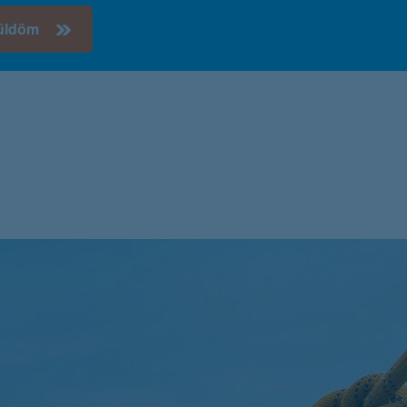
küldöm
további részletek