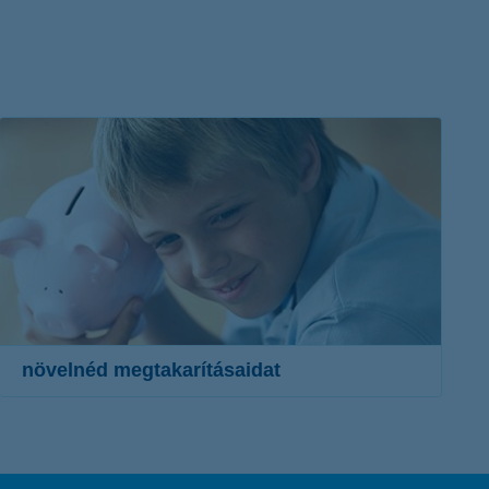
növelnéd megtakarításaidat
megtakarítási és befektetési termékek széles skálája
teljes körű, személyre szabott megoldások
a K&H csoport tapasztalata és szaktudásának előnye