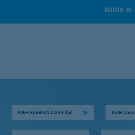
küldd el 
további részletek
K&H kötelező biztosítás
K&H casco