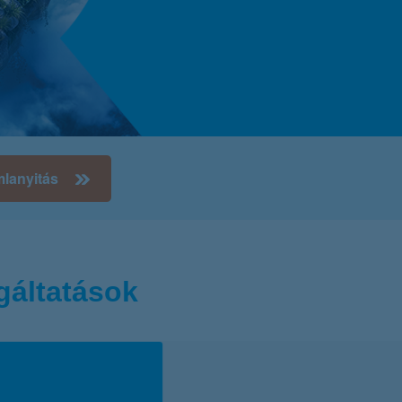
K&H token megújítás
Digitális Állampolgárság Program
mlanyitás
gáltatások