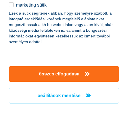
marketing sütik
egyéb
visszahívást kérek
Ezek a sütik segítenek abban, hogy személyre szabott, a
látogató érdeklődési körének megfelelő ajánlatainkat
English
megoszthassuk a kh.hu weboldalon vagy azon kívül, akár
közösségi média felületeken is, valamint a böngészési
vállalkozások
napi pénzügyek
számlavezetés
információkat együttesen kezelhessük az ismert további
vállalkozói számlanyitás
személyes adattal.
összes elfogadása
beállítások mentése