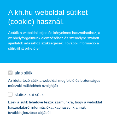
A kh.hu weboldal sütiket
(cookie) használ.
K&H all risks vagyonbiztosítás
A sütik a weboldal teljes és kényelmes használatához, a
webhelyforgalmunk elemzéséhez és személyre szabott
ajánlatok adásához szükségesek. További információ a
egyedi igényekre szabható
sütikről
itt érhető el
.
kiegészítő biztosítások és záradékok széles köre
napi pénzügyek
díjkedvezmények
digitális bankolás
alap sütik
Az idetartozó sütik a weboldal megfelelő és biztonságos
finanszírozás
visszahívást kérek
műszaki működését szolgálják.
statisztikai sütik
biztosítások
Ezek a sütik lehetővé teszik számunkra, hogy a weboldal
használatáról információkat kaphassunk annak
prémium
továbbfejlesztése céljából.
vállalkozások
biztosítások
vállalkozói vagyon és felelősségbiztosítások