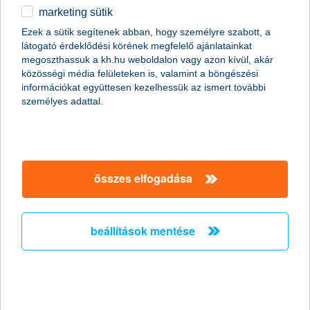
K&H all risks vagyonbiztosítás
marketing sütik
részletek
egyéb
Ezek a sütik segítenek abban, hogy személyre szabott, a
látogató érdeklődési körének megfelelő ajánlatainkat
English
megoszthassuk a kh.hu weboldalon vagy azon kívül, akár
közösségi média felületeken is, valamint a böngészési
információkat együttesen kezelhessük az ismert további
főbb tudnivalók
személyes adattal.
Ha szeretnél vállalkozásod számára olyan
biztosítást kötni, amely bármilyen – a
összes elfogadása
feltételekben nem kizárt – kockázatra fedezetet
nyújt, akkor válaszd a K&H all risks
vagyonbiztosítást!
beállítások mentése
Egy jól működő cégnek nagy kockázat, ha egy
nem várt kellemetlen esemény miatt fel kell
függesztenie tevékenységét. Köss olyan
biztosítást, amely az elérhető legszélesebb
körű védelmet nyújtja.