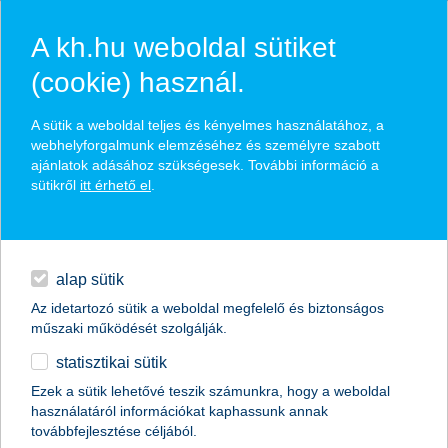
A kh.hu weboldal sütiket
(cookie) használ.
Apple Pay a K&H Banknál
A sütik a weboldal teljes és kényelmes használatához, a
webhelyforgalmunk elemzéséhez és személyre szabott
ajánlatok adásához szükségesek. További információ a
gyors és biztonságos fizetés az Apple Payjel, bármely
sütikről
itt érhető el
.
K&H üzleti bankkártyával
napi pénzügyek
gyors fizetés érintésmentesen, TouchID/FaceID
azonosítással
digitális bankolás
alap sütik
egyszerű – iOS eszközeiddel kompatibilis beépített
funkció
Az idetartozó sütik a weboldal megfelelő és biztonságos
finanszírozás
műszaki működését szolgálják.
okosóráddal még akkor is fizethetsz, ha nincs nálad a
mobilod!
statisztikai sütik
biztosítások
Ezek a sütik lehetővé teszik számunkra, hogy a weboldal
használatáról információkat kaphassunk annak
prémium
továbbfejlesztése céljából.