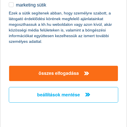
K&H SZÉP Kártya
marketing sütik
egyéb
Ezek a sütik segítenek abban, hogy személyre szabott, a
látogató érdeklődési körének megfelelő ajánlatainkat
English
megoszthassuk a kh.hu weboldalon vagy azon kívül, akár
közösségi média felületeken is, valamint a böngészési
információkat együttesen kezelhessük az ismert további
személyes adattal.
összes elfogadása
beállítások mentése
elfogadói szerződéskötés