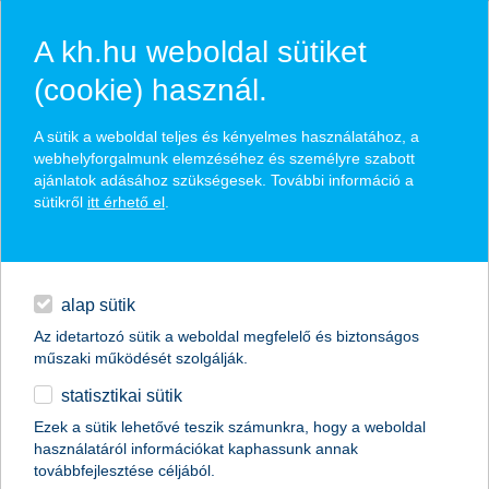
A kh.hu weboldal sütiket
(cookie) használ.
K&H SZÉP Kártya
A sütik a weboldal teljes és kényelmes használatához, a
webhelyforgalmunk elemzéséhez és személyre szabott
ajánlatok adásához szükségesek. További információ a
munkáltatóként a cafeteria részeként nyújtható
sütikről
itt érhető el
.
kedvezményes adózással
napi pénzügyek
elfogadóként bővíteni tudod vendég- és ügyfélkörödet
POS terminálon, online felületen keresztül is elfogadható
digitális bankolás
alap sütik
Az idetartozó sütik a weboldal megfelelő és biztonságos
finanszírozás
műszaki működését szolgálják.
elfogadóhely kereső
statisztikai sütik
biztosítások
Ezek a sütik lehetővé teszik számunkra, hogy a weboldal
használatáról információkat kaphassunk annak
prémium
továbbfejlesztése céljából.
vállalkozások
napi pénzügyek
vállalkozói bankkártyák