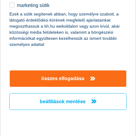
marketing sütik
egyéb
vállalkozások
finanszírozás
hitelek
Széchenyi Kártya Program MAX+
Ezek a sütik segítenek abban, hogy személyre szabott, a
látogató érdeklődési körének megfelelő ajánlatainkat
English
TE & a Mittersisters sikertörténete: így
megoszthassuk a kh.hu weboldalon vagy azon kívül, akár
közösségi média felületeken is, valamint a böngészési
információkat együttesen kezelhessük az ismert további
pörgesd fel a vállalkozásod banki hitelből
személyes adattal.
megnézem
összes elfogadása
tudni szeretnéd, hogy milyen összegű
hitellimit ajánlat érhető el a vállalkozásod
beállítások mentése
számára?
megnézem