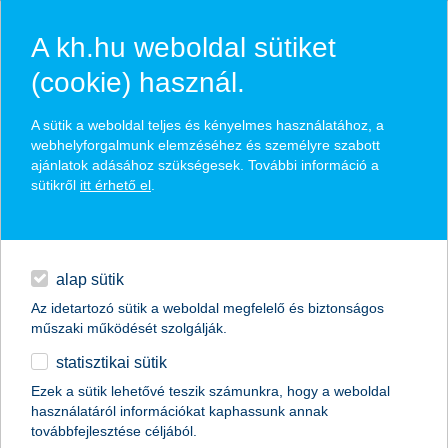
A kh.hu weboldal sütiket
(cookie) használ.
Széchenyi Kártya Program MAX+
A sütik a weboldal teljes és kényelmes használatához, a
webhelyforgalmunk elemzéséhez és személyre szabott
ajánlatok adásához szükségesek. További információ a
kiemelt mértékű állami támogatással elérhető
sütikről
itt érhető el
.
hitelkonstrukciók
napi pénzügyek
kedvezményes kamatozás a teljes futamidő alatt
akár tárgyi fedezet nélkül is
digitális bankolás
alap sütik
Az idetartozó sütik a weboldal megfelelő és biztonságos
finanszírozás
műszaki működését szolgálják.
visszahívást kérek
statisztikai sütik
biztosítások
Ezek a sütik lehetővé teszik számunkra, hogy a weboldal
időpontot foglalok
használatáról információkat kaphassunk annak
prémium
továbbfejlesztése céljából.