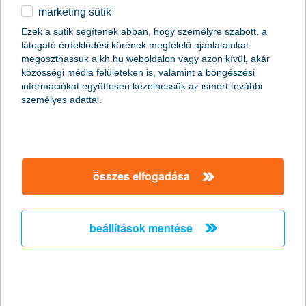
marketing sütik
egyéb
Igényelje a többi digitális szolgáltatással
Ezek a sütik segítenek abban, hogy személyre szabott, a
látogató érdeklődési körének megfelelő ajánlatainkat
English
együtt, csomagban:
megoszthassuk a kh.hu weboldalon vagy azon kívül, akár
közösségi média felületeken is, valamint a böngészési
információkat együttesen kezelhessük az ismert további
további részletek
személyes adattal.
Igényelje meg már ma!
összes elfogadása
webElectra használóként csak egy szerződés szükséges és már
használhatja is
beállítások mentése
hívja a K&H Vállalati ügyfélszolgálatot +36 1 468 7777
írjon e-mail-t: a vallalatiugyfelszolgalat@kh.hu címre