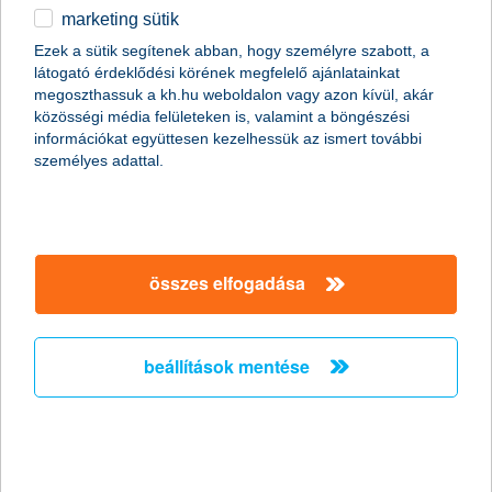
marketing sütik
befektetési és kiegészítő szolgáltatások
Ezek a sütik segítenek abban, hogy személyre szabott, a
üzletszabályzata és kapcsolódó dokumentumok
látogató érdeklődési körének megfelelő ajánlatainkat
megoszthassuk a kh.hu weboldalon vagy azon kívül, akár
A befektetési és kiegészítő szolgáltatások üzletszabályzata és
közösségi média felületeken is, valamint a böngészési
kapcsolódó dokumentumai - összeférhetetlenségi politika,
információkat együttesen kezelhessük az ismert további
végrehajtási politika - rendelkezéseit kell alkalmazni a Bank és
személyes adattal.
az Ügyfele minden olyan üzleti kapcsolatára, amelynek
keretében a Bank befektetési szolgáltatást vagy kiegészítő
szolgáltatást, vagy ezekhez kapcsolódó egyéb szolgáltatást
nyújt.
összes elfogadása
üzletszabályzat - befektetési és kiegészítő
beállítások mentése
szolgáltatásokra
üzletszabályzat - Rendszeres internalizálási szabályzat
üzletszabályzat - összeférhetetlenségi politika
üzletszabályzat - végrehajtási politika