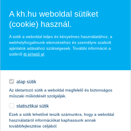
A kh.hu weboldal sütiket
(cookie) használ.
üzletszabályzatok
A sütik a weboldal teljes és kényelmes használatához, a
webhelyforgalmunk elemzéséhez és személyre szabott
kondíciók
vállalat - üzletszabályzatok
ajánlatok adásához szükségesek. További információ a
üzletszabályzat
sütikről
itt érhető el
.
egyéb
Banküzleti kapcsolatokkal, megbízásokkal, adatvédelemmel és
adatkezeléssel kapcsolatos általános tájékoztatás.
English
alap sütik
Az idetartozó sütik a weboldal megfelelő és biztonságos
műszaki működését szolgálják.
üzletszabályzat
statisztikai sütik
üzletszabályzat 1. sz. melléklete a kiszervezett
Ezek a sütik lehetővé teszik számunkra, hogy a weboldal
tevékenységek köréről és a kiszervezett tevékenységet végzők
használatáról információkat kaphassunk annak
személyéről
továbbfejlesztése céljából.