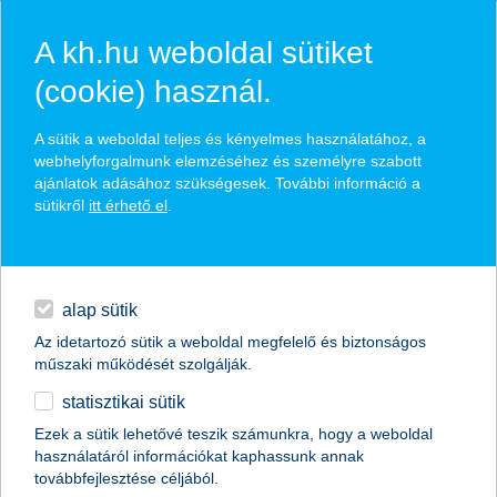
A kh.hu weboldal sütiket
(cookie) használ.
hol
vagyok?
A sütik a weboldal teljes és kényelmes használatához, a
webhelyforgalmunk elemzéséhez és személyre szabott
ajánlatok adásához szükségesek. További információ a
sütikről
itt érhető el
.
egyéb
English
alap sütik
Az idetartozó sütik a weboldal megfelelő és biztonságos
műszaki működését szolgálják.
statisztikai sütik
Ezek a sütik lehetővé teszik számunkra, hogy a weboldal
használatáról információkat kaphassunk annak
továbbfejlesztése céljából.