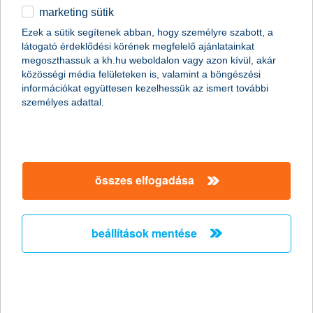
kamatkockázat fedezeti ügyletek
marketing sütik
hogyan támogatjuk
egyéb
Ezek a sütik segítenek abban, hogy személyre szabott, a
üzletét?
látogató érdeklődési körének megfelelő ajánlatainkat
English
megoszthassuk a kh.hu weboldalon vagy azon kívül, akár
közösségi média felületeken is, valamint a böngészési
információkat együttesen kezelhessük az ismert további
kamatkockázati kitettségét és annak érzékenységét
személyes adattal.
testreszabott fedezeti stratégiákkal kezeljük
dedikált üzletkötőink
proaktívak
, együtt gondolkodunk
Önnel, tanácsadóként
segítünk megtalálni az Önnek
legmegfelelőbb megoldást, hogy kamatkiadásait
tervezhetővé tegyük
összes elfogadása
részletek
beállítások mentése
kamatcsere ügylet