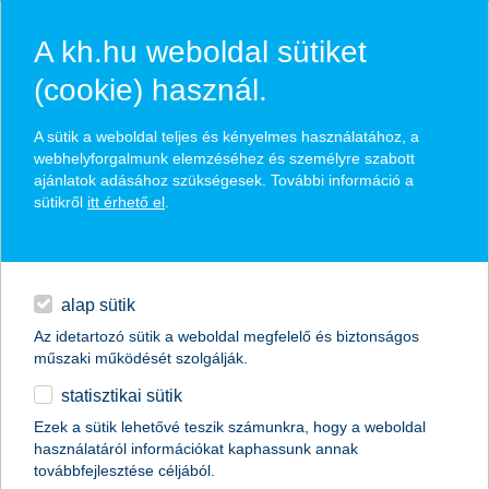
A kh.hu weboldal sütiket
(cookie) használ.
kamatkockázat fedezeti ügyletek
A sütik a weboldal teljes és kényelmes használatához, a
webhelyforgalmunk elemzéséhez és személyre szabott
ajánlatok adásához szükségesek. További információ a
változó kamatbázisból adódó kamatkockázat kezelés
sütikről
itt érhető el
.
hitel devizanemének megváltoztatása
napi pénzügyek
hitel kamatbázisának megváltoztatása
finanszírozás
alap sütik
Az idetartozó sütik a weboldal megfelelő és biztonságos
digitális bankolás
lépjen velünk kapcsolatba
műszaki működését szolgálják.
statisztikai sütik
kiegészítők
Ezek a sütik lehetővé teszik számunkra, hogy a weboldal
használatáról információkat kaphassunk annak
agrár
továbbfejlesztése céljából.
vállalatok
kiegészítők
K&H treasury szolgáltatások