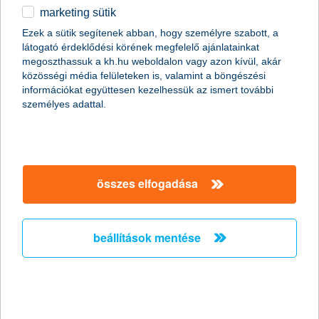
marketing sütik
egyéb
Kérjük, keresse fel kapcsolattartóját
vagy hívja a
K&H
Ezek a sütik segítenek abban, hogy személyre szabott, a
Vállalati ügyfélszolgálatot
látogató érdeklődési körének megfelelő ajánlatainkat
English
megoszthassuk a kh.hu weboldalon vagy azon kívül, akár
telefonszám: +36 1 483 5063
közösségi média felületeken is, valamint a böngészési
e-mail:
info.onkormanyzat@kh.hu
információkat együttesen kezelhessük az ismert további
személyes adattal.
részletek
összes elfogadása
főbb tudnivalók
beállítások mentése
napi működés
folyószámlahitel
biztosításához