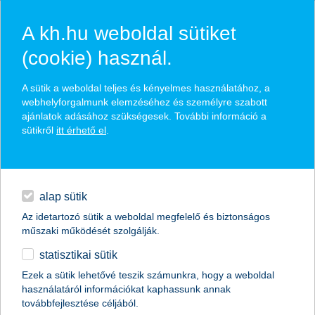
A kh.hu weboldal sütiket
(cookie) használ.
önkormányzati finanszírozási
A sütik a weboldal teljes és kényelmes használatához, a
webhelyforgalmunk elemzéséhez és személyre szabott
lehetőségek
ajánlatok adásához szükségesek. További információ a
sütikről
itt érhető el
.
egyedi, személyre szabott konstrukciók kialakítása
napi pénzügyek
színvonalas, szakmai tanácsadás
finanszírozás
több választható konstrukció
alap sütik
Az idetartozó sütik a weboldal megfelelő és biztonságos
digitális bankolás
műszaki működését szolgálják.
statisztikai sütik
kiegészítők
Ezek a sütik lehetővé teszik számunkra, hogy a weboldal
használatáról információkat kaphassunk annak
agrár
továbbfejlesztése céljából.
vállalatok
finanszírozás
önkormányzati finanszírozási lehetőségek