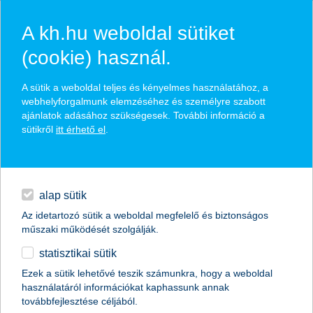
A kh.hu weboldal sütiket
(cookie) használ.
K&H személy- és kishaszon
A sütik a weboldal teljes és kényelmes használatához, a
webhelyforgalmunk elemzéséhez és személyre szabott
gépjármű lízingfinanszírozás
ajánlatok adásához szükségesek. További információ a
sütikről
itt érhető el
.
hitelbírálati díj és kezelési költségmentesen
napi pénzügyek
kedvező biztosítéki struktúrával
finanszírozás
lízing e-számla szolgáltatással is
alap sütik
Az idetartozó sütik a weboldal megfelelő és biztonságos
digitális bankolás
műszaki működését szolgálják.
statisztikai sütik
kiegészítők
Ezek a sütik lehetővé teszik számunkra, hogy a weboldal
használatáról információkat kaphassunk annak
agrár
továbbfejlesztése céljából.
vállalatok
finanszírozás
lízing