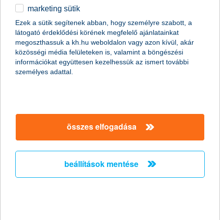
K&H személy- és kishaszon gépjármű lízingfinanszírozás
marketing sütik
egyéb
tudni szeretné, hogy milyen havi díjjal
Ezek a sütik segítenek abban, hogy személyre szabott, a
látogató érdeklődési körének megfelelő ajánlatainkat
English
igényelhet lízing finanszírozást?
megoszthassuk a kh.hu weboldalon vagy azon kívül, akár
közösségi média felületeken is, valamint a böngészési
információkat együttesen kezelhessük az ismert további
megnézem
személyes adattal.
Kérjük, keresse fel kapcsolattartóját vagy hívja a K&H
összes elfogadása
Vállalati ügyfélszolgálatot
Magyarországról és külföldről:
+36 1 468 7777
,
+36 1
468 7755
beállítások mentése
írjon e-mail-t: a
vallalatiugyfelszolgalat@kh.hu
címre