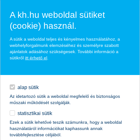
A kh.hu weboldal sütiket
(cookie) használ.
vállalatfinanszírozás
A sütik a weboldal teljes és kényelmes használatához, a
webhelyforgalmunk elemzéséhez és személyre szabott
vállalatok
finanszírozás
vállalatfinanszírozás
ajánlatok adásához szükségesek. További információ a
sütikről
itt érhető el
.
napi pénzügyek
finanszírozás
alap sütik
Az idetartozó sütik a weboldal megfelelő és biztonságos
digitális bankolás
műszaki működését szolgálják.
statisztikai sütik
kiegészítők
Széchenyi Kártya Program MAX+
Ezek a sütik lehetővé teszik számunkra, hogy a weboldal
használatáról információkat kaphassunk annak
agrár
továbbfejlesztése céljából.