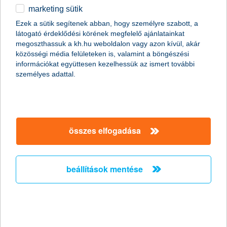
állami támogatás mellett nyújtott kedvező kamatozású hitelek
marketing sütik
egyéb
működési és fejlesztési hitelcélokra
Ezek a sütik segítenek abban, hogy személyre szabott, a
látogató érdeklődési körének megfelelő ajánlatainkat
English
megoszthassuk a kh.hu weboldalon vagy azon kívül, akár
további részletek
közösségi média felületeken is, valamint a böngészési
információkat együttesen kezelhessük az ismert további
személyes adattal.
összes elfogadása
K&H Minősített Vállalati Hitel
beállítások mentése
változó kamatozású forint beruházási hitel, maximum 3,5%
kamatfelárral, kis- és középvállalkozásoknak
további részletek