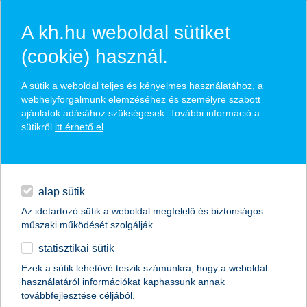
A kh.hu weboldal sütiket
(cookie) használ.
Internetes biztonsági kód
A sütik a weboldal teljes és kényelmes használatához, a
webhelyforgalmunk elemzéséhez és személyre szabott
szolgáltatás (3D Secure Code)
ajánlatok adásához szükségesek. További információ a
sütikről
itt érhető el
.
biztonságos vásárlás interneten keresztül
napi pénzügyek
K&H betéti és hitelkártyához egyaránt
finanszírozás
K&H bankkártya-elfogadó kereskedők részére is
alap sütik
Az idetartozó sütik a weboldal megfelelő és biztonságos
digitális bankolás
műszaki működését szolgálják.
statisztikai sütik
kiegészítők
Ezek a sütik lehetővé teszik számunkra, hogy a weboldal
használatáról információkat kaphassunk annak
agrár
továbbfejlesztése céljából.
vállalatok
napi pénzügyek
üzleti bankkártyák