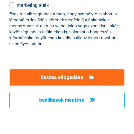
Internetes biztonsági kód szolgáltatás (3D Secure Code)
marketing sütik
egyéb
Kérjük, keresse fel kapcsolattartóját
vagy hívja
Ezek a sütik segítenek abban, hogy személyre szabott, a
a
K&H
Vállalati ügyfélszolgálatot
látogató érdeklődési körének megfelelő ajánlatainkat
English
megoszthassuk a kh.hu weboldalon vagy azon kívül, akár
Magyarországról és külföldről:
+36 1 468 7777
,
+36 1
közösségi média felületeken is, valamint a böngészési
468 7755
információkat együttesen kezelhessük az ismert további
írjon e-mail-t: a
vallalatiugyfelszolgalat@kh.hu
címre
személyes adattal.
részletek
összes elfogadása
beállítások mentése
főbb tudnivalók