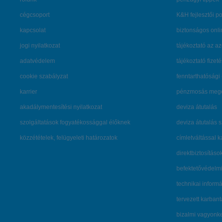
cégcsoport
K&H fejlesztői po
kapcsolat
biztonságos onli
jogi nyilatkozat
tájékoztató az az
adatvédelem
tájékoztató fizet
cookie szabályzat
fenntarthatósági 
karrier
pénzmosás mege
akadálymentesítési nyilatkozat
deviza átutalás
szolgáltatások fogyatékossággal élőknek
deviza átutalás 
közzétételek, felügyeleti határozatok
címletváltással 
direktbiztosításo
befektetővédelmi
technikai inform
tervezett karban
bizalmi vagyon