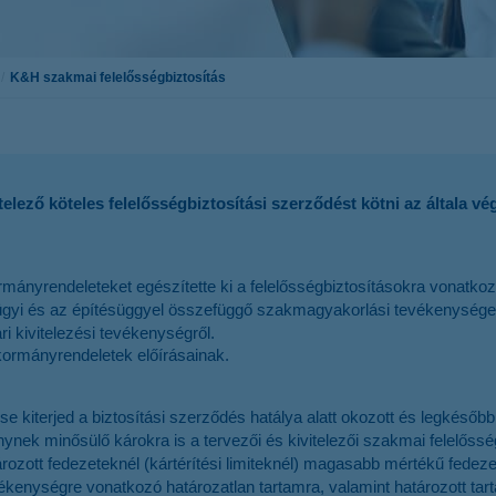
ársasház-biztosítások
z-biztosítás
K&H szakmai felelősségbiztosítás
felelősségbiztosítás
vitelező köteles felelősségbiztosítási szerződést kötni az általa 
ormányrendeleteket egészítette ki a felelősségbiztosításokra vonatko
ésügyi és az építésüggyel összefüggő szakmagyakorlási tevékenysége
ri kivitelezési tevékenységről.
kormányrendeletek előírásainak.
ése kiterjed a biztosítási szerződés hatálya alatt okozott és legkés
nynek minősülő károkra is a tervezői és kivitelezői szakmai felelőssé
ott fedezeteknél (kártérítési limiteknél) magasabb mértékű fedezet
ékenységre vonatkozó határozatlan tartamra, valamint határozott tar