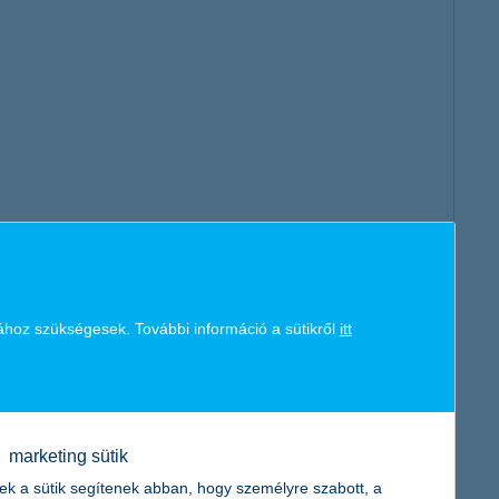
ához szükségesek. További információ a sütikről
itt
sítás
 feltételekben foglalt esetekben, az alábbi károk,
elölt a foglalkozási szabályok megszegése folytán okoz:
marketing sütik
lősségbiztosítás
ek a sütik segítenek abban, hogy személyre szabott, a
eltételek szerint