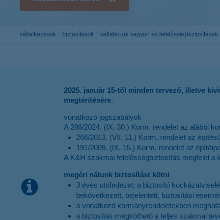
K&H Electra24
intézményi garanciák
K&H fészek t
K&H társashá
vállalkozások
biztosítások
vállalkozói vagyon és felelősségbiztosítások
K&H szakmai 
2025. január 15-től minden tervező, illetve ki
megtérítésére.
vonatkozó jogszabályok
A 286/2024. (IX. 30.) Korm. rendelet az alábbi k
266/2013. (VII. 11.) Korm. rendelet az épít
191/2009. (IX. 15.) Korm. rendelet az építőipa
A K&H szakmai felelősségbiztosítás megfelel a 
megéri nálunk biztosítást kötni
3 éves utófedezet: a biztosító kockázatvisel
bekövetkezett, bejelentett, biztosítási esemé
a vonatkozó kormányrendeletekben meghatároz
a biztosítás megköthető a teljes szakmai tev