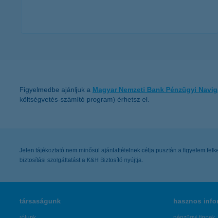
további részletek
Figyelmedbe ajánljuk a
Magyar Nemzeti Bank Pénzügyi Navig
költségvetés-számító program) érhetsz el.
Jelen tájékoztató nem minősül ajánlattételnek célja pusztán a figyelem felke
biztosítási szolgáltatást a K&H Biztosító nyújtja.
társaságunk
hasznos info
rólunk
pénzügyi tippek