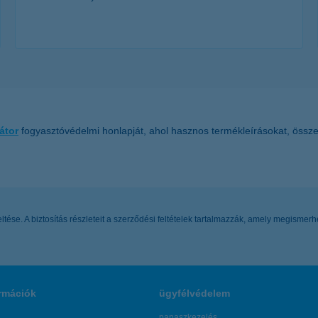
további részletek
átor
fogyasztóvédelmi honlapját, ahol hasznos termékleírásokat, összeha
ltése. A biztosítás részleteit a szerződési feltételek tartalmazzák, amely megismer
rmációk
ügyfélvédelem
panaszkezelés