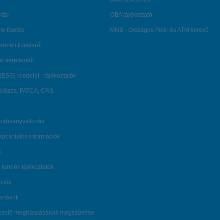
rtál
OBA tájékoztató
ne fizetés
MNB - Országos Fiók- és ATM kereső
onnali fizetésről
ési kérelemről
(ESG) rendelet - tájékoztatók
lőzés, FATCA, CRS
szabványváltozás
kapcsolatos információk
k
 termék tájékoztatók
ációk
tartások
kezelő megbízatásának megszűnése