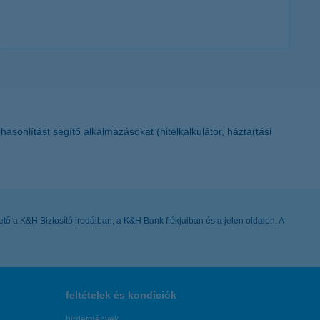
további részletek
sonlítást segítő alkalmazásokat (hitelkalkulátor, háztartási
hető a K&H Biztosító irodáiban, a K&H Bank fiókjaiban és a jelen oldalon. A
feltételek és kondíciók
hirdetmények