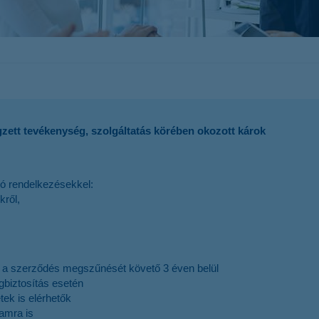
K&H token megújítás
K&H e-kártyafelület
végzett tevékenység, szolgáltatás körében okozott károk
zó rendelkezésekkel:
kről,
őbb a szerződés megszűnését követő 3 éven belül
gbiztosítás esetén
ek is elérhetők
tamra is