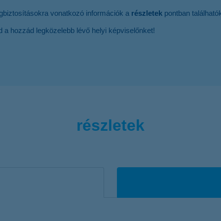
égbiztosításokra vonatkozó információk a
részletek
pontban található
sd a hozzád legközelebb lévő helyi képviselőnket!
részletek