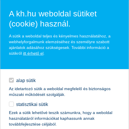
A kh.hu weboldal sütiket
(cookie) használ.
e-cégokirat feltöltés
A sütik a weboldal teljes és kényelmes használatához, a
webhelyforgalmunk elemzéséhez és személyre szabott
ajánlatok adásához szükségesek. További információ a
E-cégokirat
sütikről
itt érhető el
.
napi pénzügyek
ügylet kiválasztása
digitális bankolás
alap sütik
Az idetartozó sütik a weboldal megfelelő és biztonságos
finanszírozás
műszaki működését szolgálják.
E-cégokirat
ügylet
statisztikai sütik
biztosítások
Ezek a sütik lehetővé teszik számunkra, hogy a weboldal
használatáról információkat kaphassunk annak
prémium
továbbfejlesztése céljából.