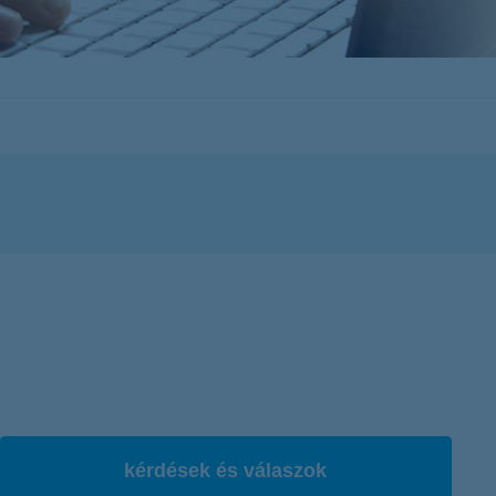
K&H token megújítás
K&H e-kártyafelület
kérdések és válaszok