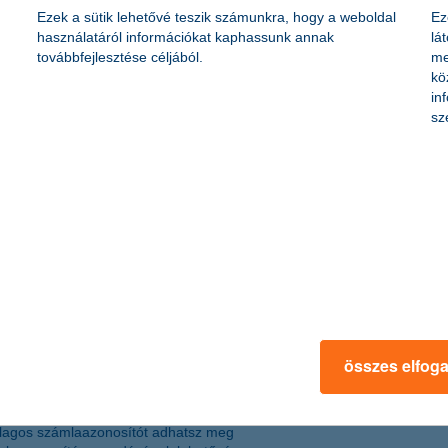
 kedvezményezetti bankszámlaszámot és a kedvezményezett nevét, am
Ezek a sütik lehetővé teszik számunkra, hogy a weboldal
Ez
hoz. Ez a szolgáltatás csak az azonnali fizetési rendszerben használ
használatáról információkat kaphassunk annak
lá
továbbfejlesztése céljából.
me
kö
in
sz
teken lehet intézni:
meg a K&H e-bank és mobilbank felületeken az
összes elfog
or nincs különösebb teendő, mivel az átutalás alapértelmezett értékna
zt az alábbi módokon teheted meg:
lagos számlaazonosítót adhatsz meg