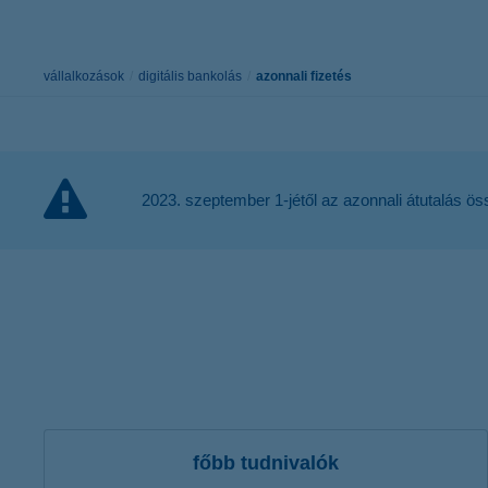
K&H Electra24
intézményi garanciák
K&H fészek t
K&H társashá
vállalkozások
digitális bankolás
azonnali fizetés
K&H szakmai 
2023. szeptember 1-jétől az azonnali átutalás össz
főbb tudnivalók