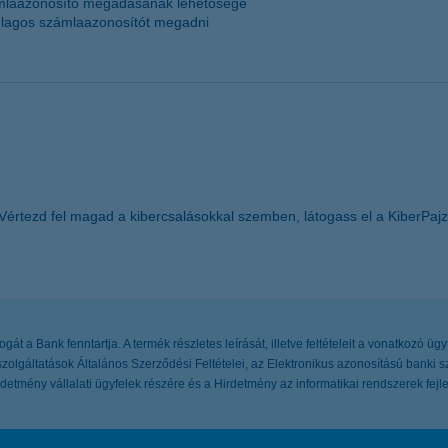
zámlaazonosító megadásának lehetősége
odlagos számlaazonosítót megadni
Vértezd fel magad a kibercsalásokkal szemben, látogass el a KiberPajz
t a Bank fenntartja. A termék részletes leírását, illetve feltételeit a vonatkozó ügy
 szolgáltatások Általános Szerződési Feltételei, az Elektronikus azonosítású banki s
detmény vállalati ügyfelek részére és a Hirdetmény az informatikai rendszerek fejles