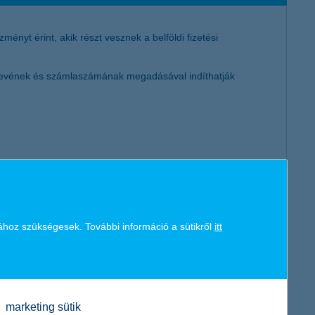
nyt érint, akik részt vesznek a belföldi fizetési
t nevének és számlaszámának megadásával indíthatják
ához szükségesek. További információ a sütikről
itt
marketing sütik