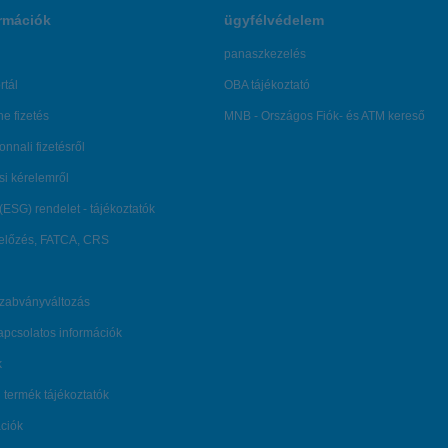
rmációk
ügyfélvédelem
panaszkezelés
rtál
OBA tájékoztató
ne fizetés
MNB - Országos Fiók- és ATM kereső
onnali fizetésről
ési kérelemről
(ESG) rendelet - tájékoztatók
lőzés, FATCA, CRS
szabványváltozás
kapcsolatos információk
k
 termék tájékoztatók
ációk