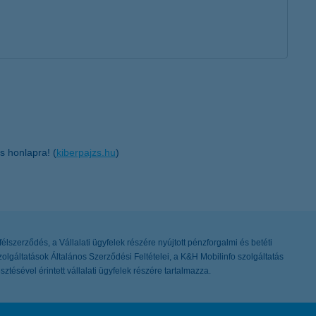
s honlapra! (
kiberpajzs.hu
)
félszerződés, a Vállalati ügyfelek részére nyújtott pénzforgalmi és betéti
zolgáltatások Általános Szerződési Feltételei, a K&H Mobilinfo szolgáltatás
ztésével érintett vállalati ügyfelek részére tartalmazza.