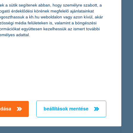
ennyiben a kedvezményezett bankszámla tulajdonosa korábban
ek a sütik segítenek abban, hogy személyre szabott, a
ható.
togató érdeklődési körének megfelelő ajánlatainkat
goszthassuk a kh.hu weboldalon vagy azon kívül, akár
zösségi média felületeken is, valamint a böngészési
formációkat együttesen kezelhessük az ismert további
emélyes adattal.
onnali átutalást?
adása
beállítások mentése
pja az „azonnali átutalás”. Abban az esetben, ha másodlagos