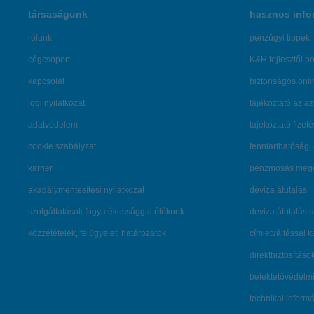
társaságunk
hasznos info
rólunk
pénzügyi tippek
cégcsoport
K&H fejlesztői po
kapcsolat
biztonságos onli
jogi nyilatkozat
tájékoztató az az
adatvédelem
tájékoztató fizet
cookie szabályzat
fenntarthatósági 
karrier
pénzmosás mege
akadálymentesítési nyilatkozat
deviza átutalás
szolgáltatások fogyatékossággal élőknek
deviza átutalás 
közzétételek, felügyeleti határozatok
címletváltással 
direktbiztosításo
befektetővédelmi
technikai inform