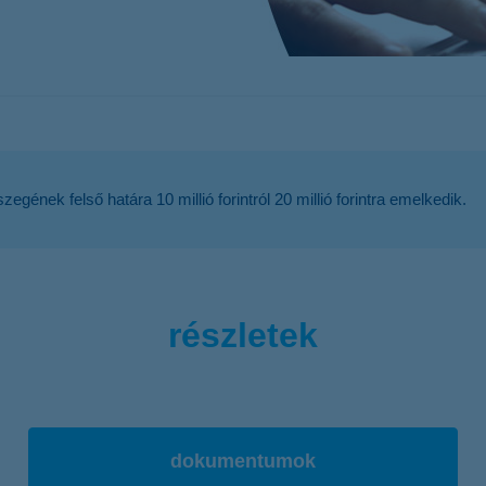
ársasház-biztosítások
z-biztosítás
felelősségbiztosítás
egének felső határa 10 millió forintról 20 millió forintra emelkedik.
részletek
dokumentumok