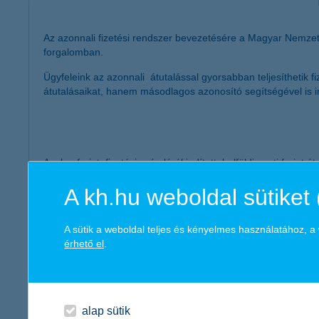
Az azonnali fizetési rendszer bevezetésére a Magyar Nemzeti 
forgalomban.
Ügyfeleink az azonnali átutalással gyorsabban teljesítheti
átutalásaikat, hanem másodlagos azonosító segítségével is i
Azok a forint, fizetési számláról indított, belföldi eseti forint
elektronikus csatornán indultak, azaz manuális feldolgo
A kh.hu weboldal sütiket 
összege 2023. szeptember 1-jétől legfeljebb 20 millió forin
aznapi teljesítésre lettek benyújtva (nem előre értéknapo
az átutalási megbízás egyedi megbízásként került rögzít
A sütik a weboldal teljes és kényelmes használatához, 
érhető el
.
Az ügyfelek fizetési számlájuk azonosítására úgynevezett m
alap sütik