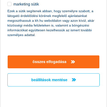
Központi Ügyfélszolgálaton:
marketing sütik
Cím: 1095 Budapest, Lechner Ödön fasor 9.
Nyitva tartás:
Ezek a sütik segítenek abban, hogy személyre szabott, a
látogató érdeklődési körének megfelelő ajánlatainkat
hétfő: 8.00–18.00
megoszthassuk a kh.hu weboldalon vagy azon kívül, akár
kedd: 8.00–16.30
közösségi média felületeken is, valamint a böngészési
szerda: 8.00–17.00
információkat együttesen kezelhessük az ismert további
csütörtök: 8.00–16.30
személyes adattal.
péntek: 8.00–15.00
szombat–vasárnap: nem elérhető
Telefonszám nyitvatartási időben történő, előzetes
időpontegyeztetéshez:
+36 1/20/30/70 335 3355, 4-es menüpont
összes elfogadása
Területi értékesítési irodáinkban
Elérhetőségek:
beállítások mentése
Telefonszám
Területi
nyitvatartási
Igazgatóság
értékesítési
neve
időben történő
iroda címe
időpontegyeztetéshez