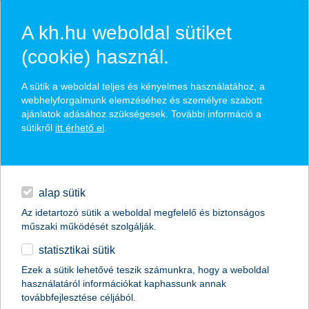
A kh.hu weboldal sütiket
(cookie) használ.
a K&H Biztosító
A sütik a weboldal teljes és kényelmes használatához, a
ügyfélpanaszok
webhelyforgalmunk elemzéséhez és személyre szabott
ajánlatok adásához szükségesek. További információ a
kezelésére vonatkozó
sütikről
itt érhető el
.
egyéb
szabályzata
English
alap sütik
Hatályos: 2026.07.18-tól
Az idetartozó sütik a weboldal megfelelő és biztonságos
műszaki működését szolgálják.
1. A panasz bejelentésének módjai
statisztikai sütik
A. Szóbeli panasz benyújtásának helyei
Ezek a sütik lehetővé teszik számunkra, hogy a weboldal
használatáról információkat kaphassunk annak
Személyesen
továbbfejlesztése céljából.