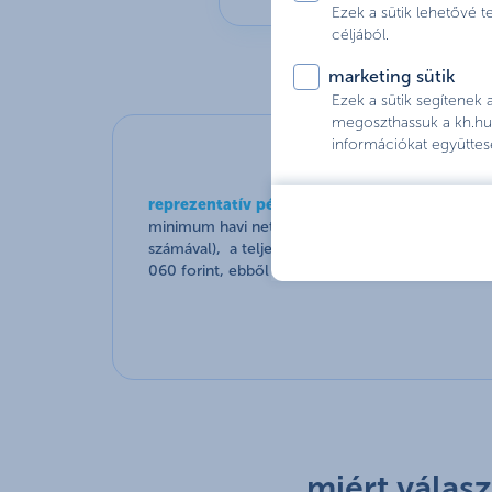
Ezek a sütik lehetővé 
céljából.
marketing sütik
Ezek a sütik segítenek
megoszthassuk a kh.hu 
információkat együttes
reprezentatív példa K&H kiemelt személyi köl
minimum havi nettó 400 ezer forintos jövedelem 
számával), a teljes futamidő alatt fix, éves 9,99%
060 forint, ebből a hiteldíjban foglalt díjak, köl
miért válas