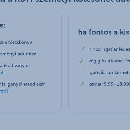
e:
ha fontos a ki
esz a törzskönyv
nincs ingatlanfede
ezményt adunk rá
végig fix a kamat és
bankod vagy e-
ól
igényléskor kérhet
 is igényelheted akár
kamat: 9,99–18,9
tról