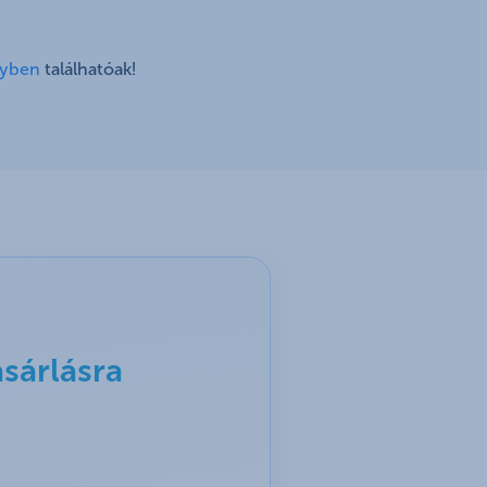
nyben
találhatóak!
sárlásra