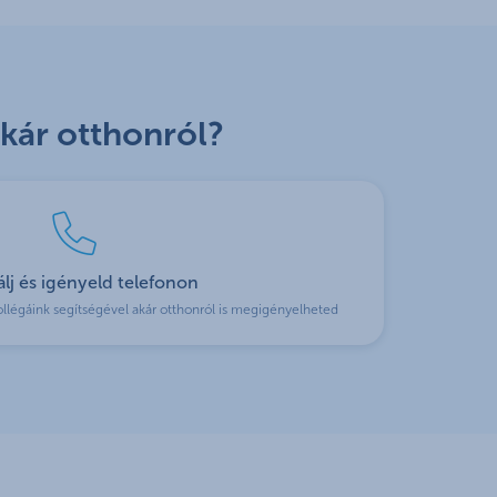
kár otthonról?
álj és igényeld telefonon
légáink segítségével akár otthonról is megigényelheted