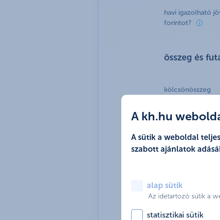
havi igazolható j
forintot?
összeg és fu
kölcsönösszeg
A kh.hu weboldal
A sütik a weboldal tel
szabott ajánlatok adásá
futamidő
alap sütik
Az idetartozó sütik a 
statisztikai sütik