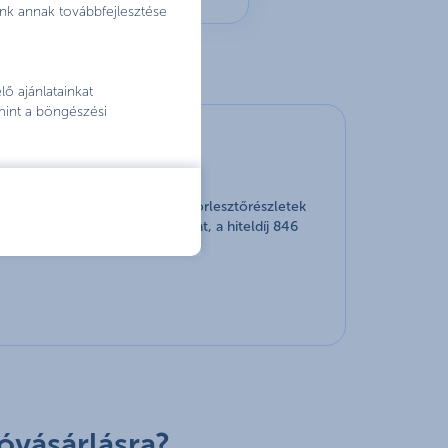
nk annak továbbfejlesztése
ő ajánlatainkat
mint a böngészési
s futamidővel (ami egyenlő a törlesztőrészletek
fizetendő összeg 3 846 060 forint, a hiteldíj 846
óvásárlásra?