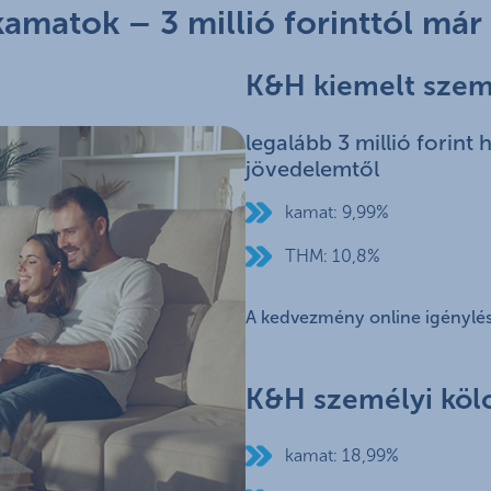
amatok – 3 millió forinttól má
K&H kiemelt szem
legalább 3 millió forint 
jövedelemtől
kamat: 9,99%
THM: 10,8%
A kedvezmény online igénylés 
K&H személyi köl
kamat: 18,99%