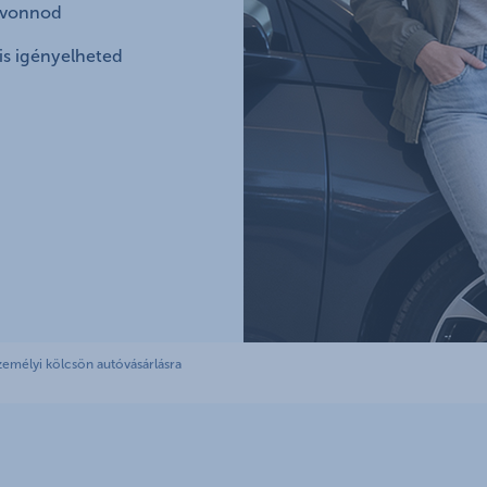
bevonnod
K&H babaváró hitelhez
kapcsolódó csoportos
 is igényelheted
hitelfedezeti életbiztosítás
emélyi kölcsön autóvásárlásra