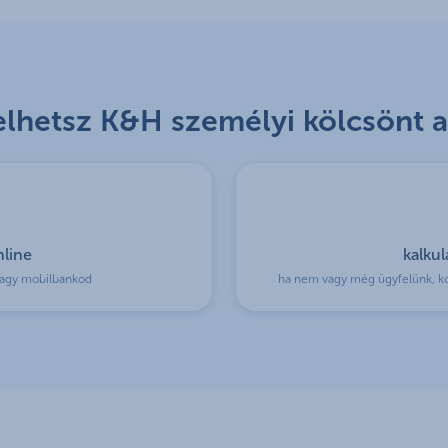
lhetsz K&H személyi kölcsönt a
nline
kalkul
 vagy mobilbankod
ha nem vagy még ügyfelünk, kol