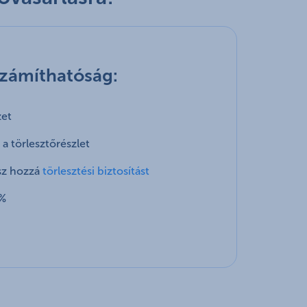
számíthatóság:
zet
 a törlesztőrészlet
sz hozzá
törlesztési biztosítást
9%