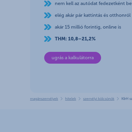
nem kell az autódat fedezetként 
együtt
elég akár pár kattintás és otthonról
akár 15 millió forintig, online is
THM: 10,8–21,2%
ugrás a kalkulátorra
magánszemélyek
hitelek
személyi kölcsönök
K&H sz