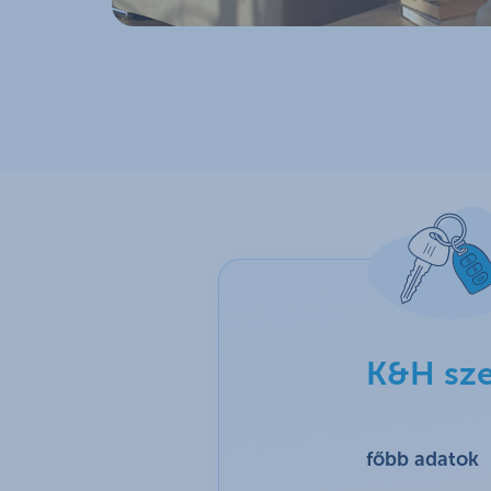
K&H sze
főbb adatok