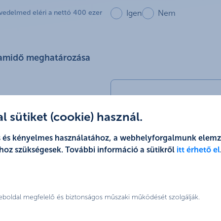
övedelmed eléri a nettó 400 ezer
Igen
Nem
tamidő meghatározása
 sütiket (cookie) használ.
jes és kényelmes használatához, a webhelyforgalmunk elem
hoz szükségesek. További információ a sütikről
itt érhető el
weboldal megfelelő és biztonságos műszaki működését szolgálják.