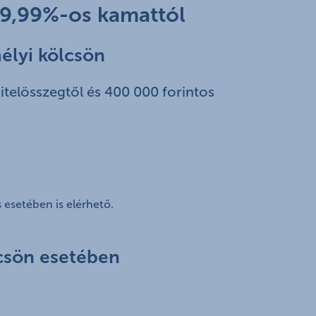
r 9,99%-os kamattól
élyi kölcsön
hitelösszegtől és 400 000 forintos
esetében is elérhető.
csön esetében