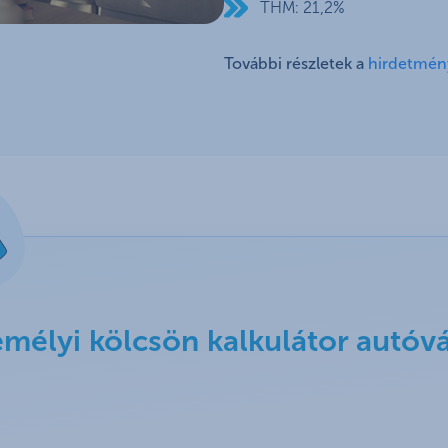
THM: 21,2%
További részletek a
hirdetmé
mélyi kölcsön kalkulátor autóvá