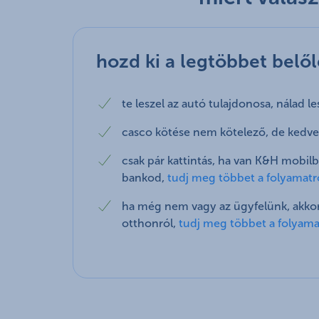
hozd ki a legtöbbet belől
te leszel az autó tulajdonosa, nálad l
casco kötése nem kötelező, de kedv
csak pár kattintás, ha van K&H mobil
bankod,
tudj meg többet a folyamatr
ha még nem vagy az ügyfelünk, akkor
otthonról,
tudj meg többet a folyama