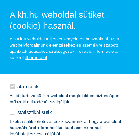
A kh.hu weboldal sütiket
(cookie) használ.
megtakarítások
A sütik a weboldal teljes és kényelmes használatához, a
adóelőnyökkel
webhelyforgalmunk elemzéséhez és személyre szabott
ajánlatok adásához szükségesek. További információ a
sütikről
itt érhető el
.
magánszemélyek
megtakarítások
megtakarítások adóelőnyökkel
hitelek
minden megtakarítás és
befektetés
napi pénzügyek
alap sütik
megtakarítás rövidtávra -
Az idetartozó sütik a weboldal megfelelő és biztonságos
megtakarítások
mindennapok biztonsága
műszaki működését szolgálják.
statisztikai sütik
biztosítások
befektetések közép- és hosszútávra
Ezek a sütik lehetővé teszik számunkra, hogy a weboldal
használatáról információkat kaphassunk annak
digitális bankolás
megtakarítások adóelőnyökkel
továbbfejlesztése céljából.