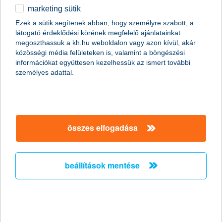
marketing sütik
egyéb
válaszd ki az igényeidnek megfelelő
Ezek a sütik segítenek abban, hogy személyre szabott, a
látogató érdeklődési körének megfelelő ajánlatainkat
English
megoszthassuk a kh.hu weboldalon vagy azon kívül, akár
ajánlatot
közösségi média felületeken is, valamint a böngészési
információkat együttesen kezelhessük az ismert további
személyes adattal.
tovább a szűréshez
öngondoskodás és adóelőnyök befektetési
alapokhoz
összes elfogadása
tipp
beállítások mentése