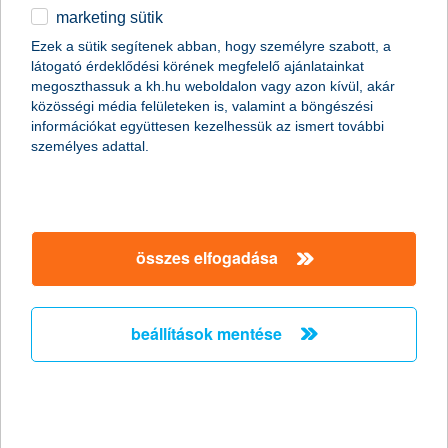
marketing sütik
egyéb
hogyan lássak hozzá?
Ezek a sütik segítenek abban, hogy személyre szabott, a
látogató érdeklődési körének megfelelő ajánlatainkat
English
megoszthassuk a kh.hu weboldalon vagy azon kívül, akár
közösségi média felületeken is, valamint a böngészési
tájékozódás, fióki időpont
információkat együttesen kezelhessük az ismert további
egyeztetés
személyes adattal.
igénylési dokumentumok
összegyűjtése
fiók felkeresése
összes elfogadása
K&H folyószámla nyitás
bérátutalás a számlára
beállítások mentése
részletek