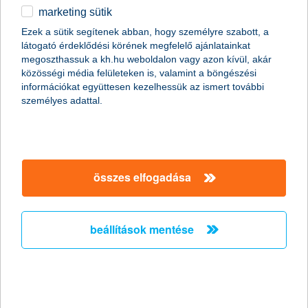
marketing sütik
egyéb
magánszemélyek
megtakarítások
befektetések közép- és hosszútávra
nyíltvégű befektetési alapok
TE & a felelős befektetések
Ezek a sütik segítenek abban, hogy személyre szabott, a
& TE?
látogató érdeklődési körének megfelelő ajánlatainkat
English
megoszthassuk a kh.hu weboldalon vagy azon kívül, akár
közösségi média felületeken is, valamint a böngészési
információkat együttesen kezelhessük az ismert további
személyes adattal.
véded a környezetet?
takarékoskodsz a
vízhasználattal?
szelektíven gyűjtöd a
szemeted?
összes elfogadása
helyi termelőktől vásárolsz?
fontosnak tartod a minőségi
beállítások mentése
oktatást?
ha igen, akkor nézd meg,