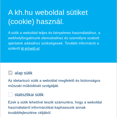
A kh.hu weboldal sütiket
(cookie) használ.
K&H felelős befektetések
A sütik a weboldal teljes és kényelmes használatához, a
webhelyforgalmunk elemzéséhez és személyre szabott
ajánlatok adásához szükségesek. További információ a
rendszeres befektetéssel a mobilbankból
sütikről
itt érhető el
.
egyösszegű befektetéssel tartós befektetési számlán
hitelek
mutasd meg a jövő iránti elkötelezettséged
napi pénzügyek
alap sütik
Az idetartozó sütik a weboldal megfelelő és biztonságos
megtakarítások
személyesen intézem
műszaki működését szolgálják.
statisztikai sütik
biztosítások
online intézem
Ezek a sütik lehetővé teszik számunkra, hogy a weboldal
használatáról információkat kaphassunk annak
digitális bankolás
továbbfejlesztése céljából.