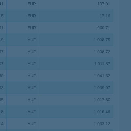
41
EUR
137,01
K&H token megújítás
Digitális Állampolgárság Program
15
EUR
17,16
51
EUR
960,71
19
HUF
1 008,75
57
HUF
1 008,72
07
HUF
1 011,87
80
HUF
1 041,62
63
HUF
1 039,07
35
HUF
1 017,80
18
HUF
1 016,46
14
HUF
1 033,12