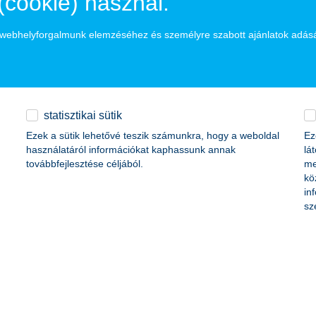
(cookie) használ.
 Investing, dollárban
BE62137735
a webhelyforgalmunk elemzéséhez és személyre szabott ajánlatok adás
 Investing, forintban
BE63236452
vesting, euróban
BE01718900
vesting, forintban
BE63540092
statisztikai sütik
vesting, euróban
BE01702410
Ezek a sütik lehetővé teszik számunkra, hogy a weboldal
Ez
használatáról információkat kaphassunk annak
lá
vesting, forintban
BE63540112
továbbfejlesztése céljából.
me
kö
Investing, euróban
BE01669854
in
sz
nvesting, forintban
BE63540102
sting, euróban
BE63077281
sting, forintban
BE63675892
 Investing, euróban
BE09482406