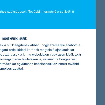
08
USD
1 707,00
ához szükségesek. További információ a sütikről
itt
16
HUF
3 283,20
65
EUR
202,32
41
HUF
1 094,28
marketing sütik
62
EUR
3 300,02
ek a sütik segítenek abban, hogy személyre szabott, a
togató érdeklődési körének megfelelő ajánlatainkat
62
HUF
1 059,92
goszthassuk a kh.hu weboldalon vagy azon kívül, akár
zösségi média felületeken is, valamint a böngészési
82
EUR
1 232,27
formációkat együttesen kezelhessük az ismert további
emélyes adattal.
56
HUF
1 214,34
29
EUR
2 209,72
47
HUF
1 072,58
51
EUR
1 101,31