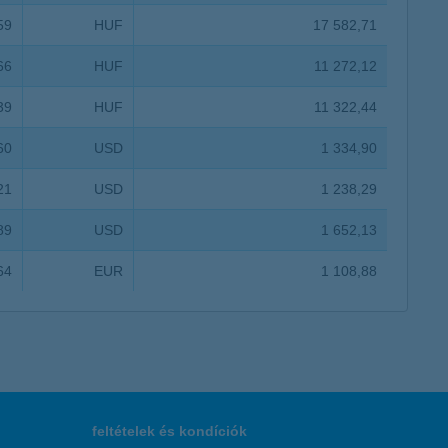
59
HUF
17 582,71
66
HUF
11 272,12
39
HUF
11 322,44
60
USD
1 334,90
21
USD
1 238,29
89
USD
1 652,13
64
EUR
1 108,88
feltételek és kondíciók