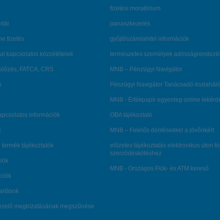
fizetési moratórium
rtál
panaszkezelés
ne fizetés
gyűjtőszámlahitel információk
al kapcsolatos közzétételek
természetes személyek adósságrendezé
lőzés, FATCA, CRS
MNB – Pénzügyi Navigátor
s
Pénzügyi Navigátor Tanácsadó Irodaháló
MNB - Értékpapír egyenleg online lekér
kapcsolatos információk
OBA tájékoztató
k
MNB – Felelős döntésekkel a jövőnkért
 termék tájékoztatók
előzetes tájékoztatás elektronikus úton t
szerződéskötéshez
ciók
MNB - Országos Fiók- és ATM kereső
ációk
tartások
kezelő megbízatásának megszűnése