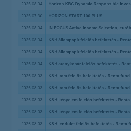
K&H Minősített Fogyasztóbarát
2026.08.04
Horizon KBC Dynamic Responsible Inves
Otthonbiztosítás (MFO)
bankváltás
K&H virtuális
2026.07.30
HORIZON START 100 PLUS
ügyfélajánló program
2026.08.04
IN.FOCUS Active Income Selection, euró
új ügyfél vagyok
2026.08.04
K&H állampapír felelős befektetés - Rent
lakossági & vállalkozói számlacsomag együtt
2026.08.04
K&H állampapír felelős befektetés - Rent
2026.08.04
K&H aranykosár felelős befektetés - Rent
2026.08.03
K&H iram felelős befektetés - Renta fund
2026.08.03
K&H iram felelős befektetés - Renta fund
2026.08.03
K&H kényelem felelős befektetés - Renta 
2026.08.03
K&H kényelem felelős befektetés - Renta 
2026.08.03
K&H lendület felelős befektetés - Renta 