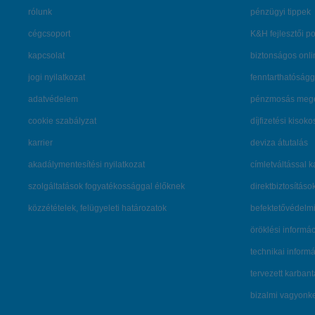
rólunk
pénzügyi tippek
cégcsoport
K&H fejlesztői po
kapcsolat
biztonságos onli
jogi nyilatkozat
fenntarthatóságg
adatvédelem
pénzmosás mege
cookie szabályzat
díjfizetési kisoko
karrier
deviza átutalás
akadálymentesítési nyilatkozat
címletváltással 
szolgáltatások fogyatékossággal élőknek
direktbiztosításo
közzétételek, felügyeleti határozatok
befektetővédelmi
öröklési informá
technikai inform
tervezett karban
bizalmi vagyon