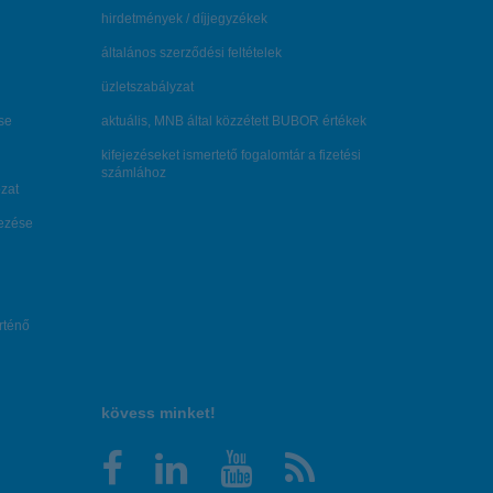
hirdetmények / díjjegyzékek
általános szerződési feltételek
üzletszabályzat
se
aktuális, MNB által közzétett BUBOR értékek
kifejezéseket ismertető fogalomtár a fizetési
számlához
zat
dezése
örténő
kövess minket!