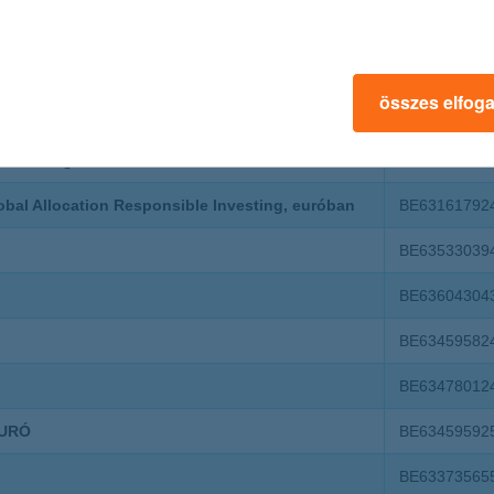
tion, euróban (hozamfizető)
BE63144696
ion, euróban (tőkésítő)
BE63620187
összes elfog
Investing, euróban
BE01669794
nvesting, forintban
BE63540011
bal Allocation Responsible Investing, euróban
BE63161792
BE63533039
BE63604304
BE63459582
BE63478012
EURÓ
BE63459592
BE63373565