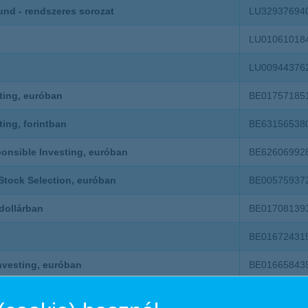
fund - rendszeres sorozat
LU32937694
LU01061018
LU00944376
ting, euróban
BE01757185
ing, forintban
BE63156538
onsible Investing, euróban
BE62606992
Stock Selection, euróban
BE00575937
dollárban
BE01708139
BE01672431
nvesting, euróban
BE01665843
vesting, forintban
BE63236442