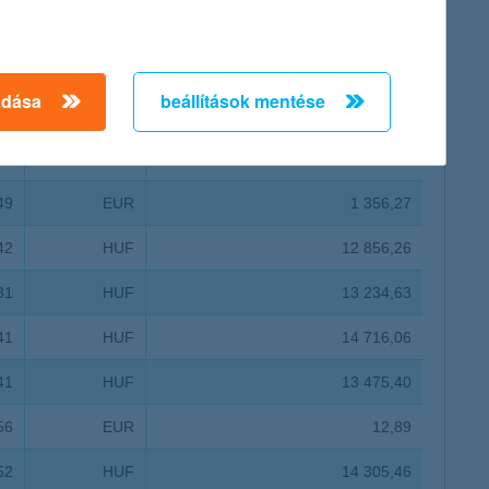
00
EUR
907,99
96
EUR
101,62
adása
beállítások mentése
28
EUR
980,04
64
HUF
915,69
49
EUR
1 356,27
42
HUF
12 856,26
31
HUF
13 234,63
41
HUF
14 716,06
41
HUF
13 475,40
56
EUR
12,89
52
HUF
14 305,46