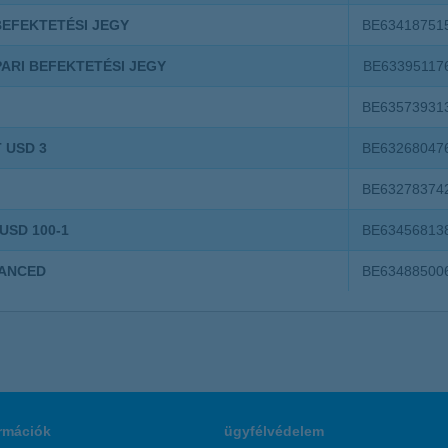
BEFEKTETÉSI JEGY
BE63418751
PARI BEFEKTETÉSI JEGY
BE63395117
BE63573931
 USD 3
BE63268047
BE63278374
USD 100-1
BE63456813
VANCED
BE63488500
rmációk
ügyfélvédelem