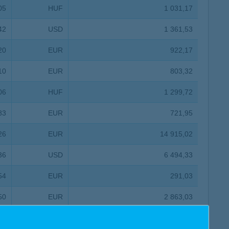
05
HUF
1 031,17
42
USD
1 361,53
20
EUR
922,17
10
EUR
803,32
06
HUF
1 299,72
83
EUR
721,95
26
EUR
14 915,02
36
USD
6 494,33
54
EUR
291,03
50
EUR
2 863,03
01
HUF
1 538,35