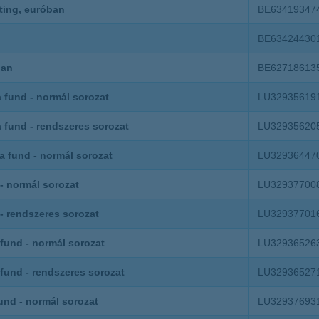
életbiztosítási csomag
ting, euróban
BE63419347
 betéti kártya
K&H babaváró hitelhez
BE63424430
kapcsolódó csoportos
hitelfedezeti életbiztosítás
ban
BE62718613
a fund - normál sorozat
LU32935619
a fund - rendszeres sorozat
LU32935620
a fund - normál sorozat
LU32936447
 - normál sorozat
LU32937700
 - rendszeres sorozat
LU32937701
fund - normál sorozat
LU32936526
fund - rendszeres sorozat
LU32936527
fund - normál sorozat
LU32937693