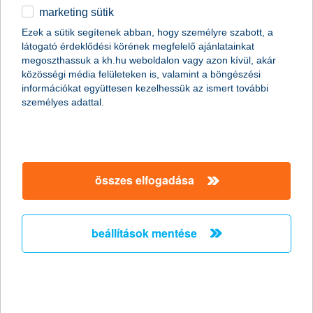
könnyű és gyors online számlanyitás
marketing sütik
egyéb
Ezek a sütik segítenek abban, hogy személyre szabott, a
látogató érdeklődési körének megfelelő ajánlatainkat
online számlanyitás
English
megoszthassuk a kh.hu weboldalon vagy azon kívül, akár
közösségi média felületeken is, valamint a böngészési
információkat együttesen kezelhessük az ismert további
személyes adattal.
összes elfogadása
beállítások mentése