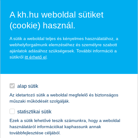
A kh.hu weboldal sütiket
(cookie) használ.
könnyű és gyors a bankolás Kate
A sütik a weboldal teljes és kényelmes használatához, a
webhelyforgalmunk elemzéséhez és személyre szabott
segítségével
ajánlatok adásához szükségesek. További információ a
sütikről
itt érhető el
.
akár hang alapon, saját szavaiddal bankolhatsz
hitelek
tranzakciókat is végrehajt
napi pénzügyek
Kate személyre szabott válaszokat ad
alap sütik
Az idetartozó sütik a weboldal megfelelő és biztonságos
megtakarítások
műszaki működését szolgálják.
megnézem!
statisztikai sütik
biztosítások
Ezek a sütik lehetővé teszik számunkra, hogy a weboldal
használatáról információkat kaphassunk annak
digitális bankolás
továbbfejlesztése céljából.