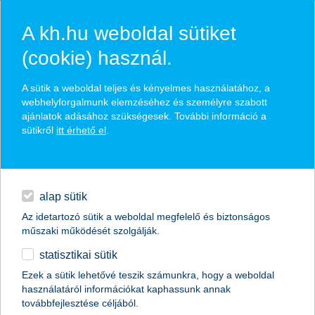
A kh.hu weboldal sütiket
(cookie) használ.
érj el többet Kate Coin-nal
A sütik a weboldal teljes és kényelmes használatához, a
webhelyforgalmunk elemzéséhez és személyre szabott
ajánlatok adásához szükségesek. További információ a
csatlakozz díjmentes hűségprogramunkhoz
sütikről
itt érhető el
.
gyűjts Kate Coin-t mindennapi bankolással
hitelek
az összegyűjtött Kate Coin-okat kedvezményekre válthatod
be
napi pénzügyek
alap sütik
Az idetartozó sütik a weboldal megfelelő és biztonságos
megtakarítások
műszaki működését szolgálják.
irány a mobilbank
statisztikai sütik
biztosítások
Ezek a sütik lehetővé teszik számunkra, hogy a weboldal
használatáról információkat kaphassunk annak
digitális bankolás
továbbfejlesztése céljából.
magánszemélyek
digitális bankolás
Kate Coin