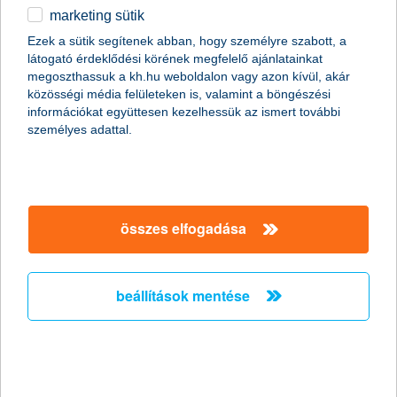
marketing sütik
egyéb
Ezek a sütik segítenek abban, hogy személyre szabott, a
látogató érdeklődési körének megfelelő ajánlatainkat
English
megoszthassuk a kh.hu weboldalon vagy azon kívül, akár
közösségi média felületeken is, valamint a böngészési
információkat együttesen kezelhessük az ismert további
személyes adattal.
összes elfogadása
beállítások mentése
most még többet ér a Kate Coin
regisztrációd!
5 000 Ft értékű Budapest Park ajándékutalványt kaphatsz,
ha a K&H mobilbankban sikeresen regisztrálsz a Kate Coin