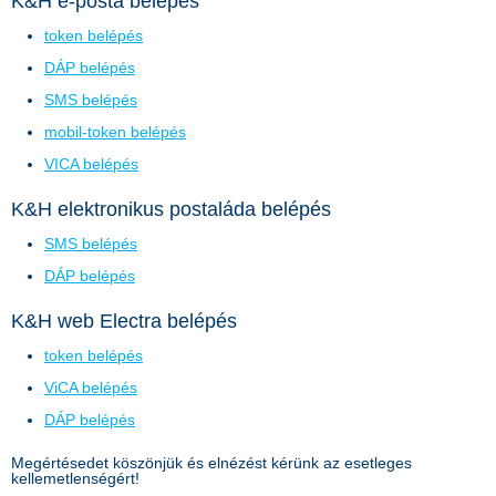
K&H e-posta belépés
token belépés
DÁP belépés
SMS belépés
mobil-token belépés
VICA belépés
K&H elektronikus postaláda belépés
SMS belépés
DÁP belépés
K&H web Electra belépés
token belépés
ViCA belépés
DÁP belépés
Megértésedet köszönjük és elnézést kérünk az esetleges
kellemetlenségért!