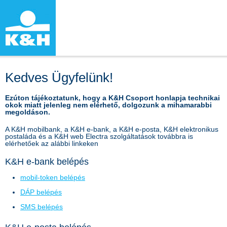
Kedves Ügyfelünk!
Ezúton tájékoztatunk, hogy a K&H Csoport honlapja technikai
okok miatt jelenleg nem elérhető, dolgozunk a mihamarabbi
megoldáson.
A K&H mobilbank, a K&H e-bank, a K&H e-posta, K&H elektronikus
postaláda és a K&H web Electra szolgáltatások továbbra is
elérhetőek az alábbi linkeken
K&H e-bank belépés
mobil-token belépés
DÁP belépés
SMS belépés