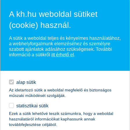
Ugrás a fő tartalomhoz
A kh.hu weboldal sütiket
(cookie) használ.
Nyugdíjbiztosítás és megtaka
A sütik a weboldal teljes és kényelmes használatához,
hogyan fogok megélni a
a webhelyforgalmunk elemzéséhez és személyre
szabott ajánlatok adásához szükségesek. További
fizetésem harmadából?
információ a sütikről
itt érhető el
.
2,6 millió nyugdíjas lesz 2046-ban!
alap sütik
kiszámolom
Az idetartozó sütik a weboldal megfelelő és biztonságos
műszaki működését szolgálják.
statisztikai sütik
Ezek a sütik lehetővé teszik számunkra, hogy a weboldal
használatáról információkat kaphassunk annak
továbbfejlesztése céljából.