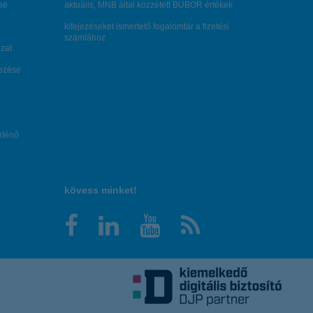
se
aktuális, MNB által közzétett BUBOR értékek
kifejezéseket ismertető fogalomtár a fizetési
számlához
zat
dezése
örténő
kövess minket!