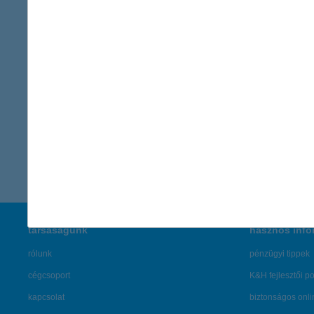
K&H magánemberi felelősségbiztosítás
A K&H magánemberi felelősségbiztosítás anyagi biztosítékot
nyújt, megvéd, ha másnak kárt okozol.
további részletek
társaságunk
hasznos info
rólunk
pénzügyi tippek
cégcsoport
K&H fejlesztői po
kapcsolat
biztonságos onli