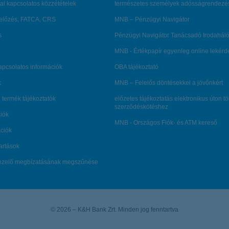
al kapcsolatos közzétételek
természetes személyek adósságrendezé
lőzés, FATCA, CRS
MNB – Pénzügyi Navigátor
s
Pénzügyi Navigátor Tanácsadó Irodaháló
MNB - Értékpapír egyenleg online lekér
kapcsolatos információk
OBA tájékoztató
k
MNB – Felelős döntésekkel a jövőnkért
 termék tájékoztatók
előzetes tájékoztatás elektronikus úton t
szerződéskötéshez
ciók
MNB - Országos Fiók- és ATM kereső
ációk
tartások
kezelő megbízatásának megszűnése
© 2026 – K&H Bank Zrt. Minden jog fenntartva