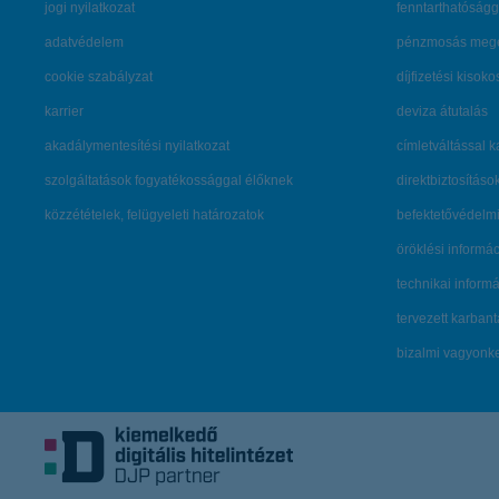
jogi nyilatkozat
fenntarthatóságg
adatvédelem
pénzmosás mege
cookie szabályzat
díjfizetési kisoko
karrier
deviza átutalás
akadálymentesítési nyilatkozat
címletváltással 
szolgáltatások fogyatékossággal élőknek
direktbiztosításo
közzétételek, felügyeleti határozatok
befektetővédelmi
öröklési informá
technikai inform
tervezett karban
bizalmi vagyon