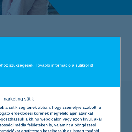
K&H token megújítás
Digitális Állampolgárság Program
ásainkból
ához szükségesek. További információ a sütikről
itt
marketing sütik
ek a sütik segítenek abban, hogy személyre szabott, a
togató érdeklődési körének megfelelő ajánlatainkat
goszthassuk a kh.hu weboldalon vagy azon kívül, akár
zösségi média felületeken is, valamint a böngészési
formációkat együttesen kezelhessük az ismert további