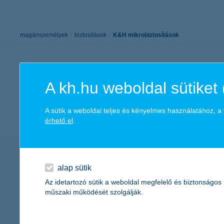
K&H Minősített Fogyasztóbarát
Otthonbiztosítás (MFO)
bankváltás
K&H virtuális
ügyfélajánló program
magánszemélyek
biztosítások
K&H mikrobiztosítások
új ügyfél vagyok
lakossági & vállalkozói számlacsomag együtt
A kh.hu weboldal sütiket 
válassz i
A sütik a weboldal teljes és kényelmes használatához, 
érhető el
.
alap sütik
Az idetartozó sütik a weboldal megfelelő és biztonságos
műszaki működését szolgálják.