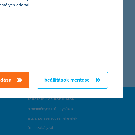
emélyes adattal.
K&H daganat diagnosztika biztosítás
A K&H daganat diagnosztika biztosítás egészségügyi
támogatást nyújt, amikor a legnagyobb szükséged van rá.
adása
beállítások mentése
további részletek
feltételek és kondíciók
hirdetmények / díjjegyzékek
általános szerződési feltételek
üzletszabályzat