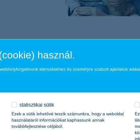
életbiztosítási csomag
 betéti kártya
K&H babaváró hitelhez
kapcsolódó csoportos
hitelfedezeti életbiztosítás
(cookie) használ.
gényednek megfelelő biztosít
a webhelyforgalmunk elemzéséhez és személyre szabott ajánlatok adás
statisztikai sütik
Ezek a sütik lehetővé teszik számunkra, hogy a weboldal
Ez
használatáról információkat kaphassunk annak
lá
továbbfejlesztése céljából.
me
kö
in