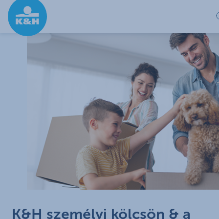
Ugrás a fő tartalomhoz
K&H személyi kölcsön & a