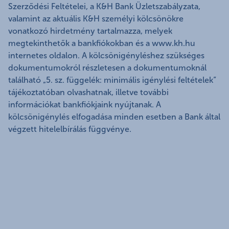
Szerződési Feltételei, a K&H Bank Üzletszabályzata,
valamint az aktuális K&H személyi kölcsönökre
vonatkozó hirdetmény tartalmazza, melyek
megtekinthetők a bankfiókokban és a www.kh.hu
internetes oldalon. A kölcsönigényléshez szükséges
dokumentumokról részletesen a dokumentumoknál
található „5. sz. függelék: minimális igénylési feltételek”
tájékoztatóban olvashatnak, illetve további
információkat bankfiókjaink nyújtanak. A
kölcsönigénylés elfogadása minden esetben a Bank által
végzett hitelelbírálás függvénye.