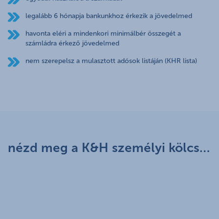
legalább 6 hónapja bankunkhoz érkezik a jövedelmed
havonta eléri a mindenkori minimálbér összegét a
számládra érkező jövedelmed
nem szerepelsz a mulasztott adósok listáján (KHR lista)
nézd meg a K&H személyi kölcsön online igényléséről szóló rövid filmeinket!