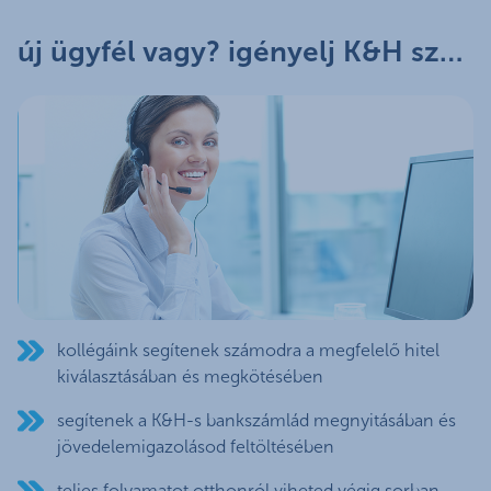
új ügyfél vagy? igényelj K&H személyi kölcsönt otthonról kollégáink segítségével!
kollégáink segítenek számodra a megfelelő hitel
kiválasztásában és megkötésében
segítenek a K&H-s bankszámlád megnyitásában és
jövedelemigazolásod feltöltésében
teljes folyamatot otthonról viheted végig sorban