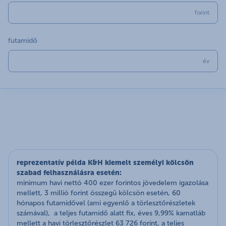
forint
futamidő
év
reprezentatív példa K&H kiemelt személyi kölcsön
szabad felhasználásra esetén:
minimum havi nettó 400 ezer forintos jövedelem igazolása
mellett, 3 millió forint összegű kölcsön esetén, 60
hónapos futamidővel (ami egyenlő a törlesztőrészletek
számával), a teljes futamidő alatt fix, éves 9,99% kamatláb
mellett a havi törlesztőrészlet 63 726 forint, a teljes