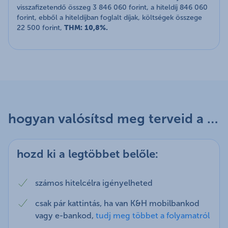
visszafizetendő összeg 3 846 060 forint, a hiteldíj 846 060
forint, ebből a hiteldíjban foglalt díjak, költségek összege
22 500 forint,
THM: 10,8%.
hogyan valósítsd meg terveid a K&H személyi kölcsönnel?
hozd ki a legtöbbet belőle:
számos hitelcélra igényelheted
csak pár kattintás, ha van K&H mobilbankod
vagy e-bankod,
tudj meg többet a folyamatról