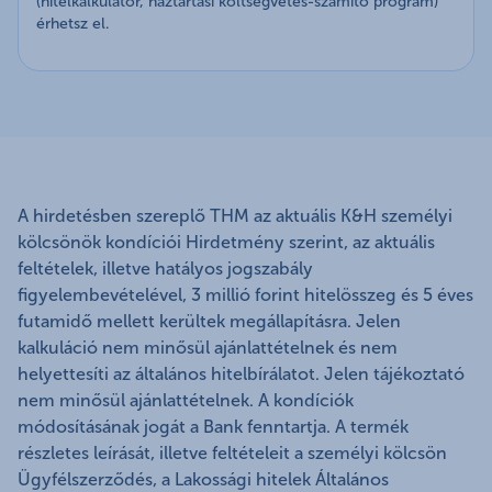
(hitelkalkulátor, háztartási költségvetés-számító program)
érhetsz el.
A hirdetésben szereplő THM az aktuális K&H személyi
kölcsönök kondíciói Hirdetmény szerint, az aktuális
feltételek, illetve hatályos jogszabály
figyelembevételével, 3 millió forint hitelösszeg és 5 éves
futamidő mellett kerültek megállapításra. Jelen
kalkuláció nem minősül ajánlattételnek és nem
helyettesíti az általános hitelbírálatot. Jelen tájékoztató
nem minősül ajánlattételnek. A kondíciók
módosításának jogát a Bank fenntartja. A termék
részletes leírását, illetve feltételeit a személyi kölcsön
Ügyfélszerződés, a Lakossági hitelek Általános