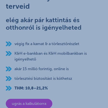
terveid
elég akár pár kattintás és
otthonról is igényelheted
végig fix a kamat & a törlesztőrészlet
K&H e-bankban és K&H mobilbankban is
igényelhető
akár 15 millió forintig, online is
törlesztési biztosítást is köthetsz
THM: 10,8–21,2%
ugrás a kalkulátorra