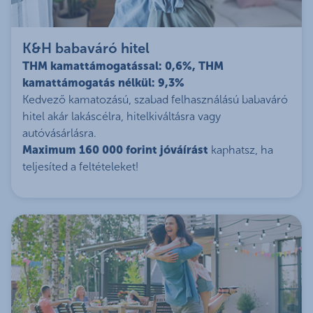
K&H babaváró hitel
THM kamattámogatással: 0,6%, THM
kamattámogatás nélkül: 9,3%
Kedvező kamatozású, szabad felhasználású babaváró
hitel akár lakáscélra, hitelkiváltásra vagy
autóvásárlásra.
Maximum 160 000 forint jóváírást
kaphatsz, ha
teljesíted a feltételeket!