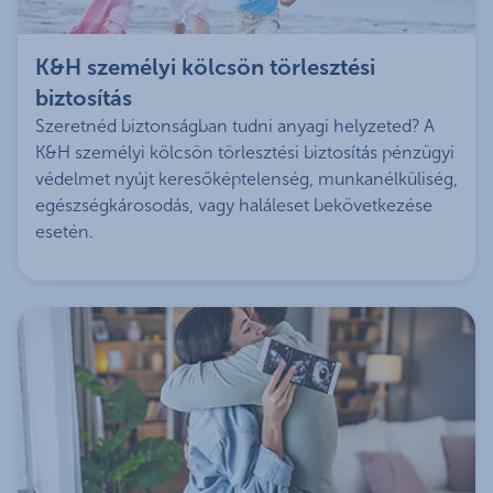
K&H személyi kölcsön törlesztési
biztosítás
Szeretnéd biztonságban tudni anyagi helyzeted? A
K&H személyi kölcsön törlesztési biztosítás pénzügyi
védelmet nyújt keresőképtelenség, munkanélküliség,
egészségkárosodás, vagy haláleset bekövetkezése
esetén.