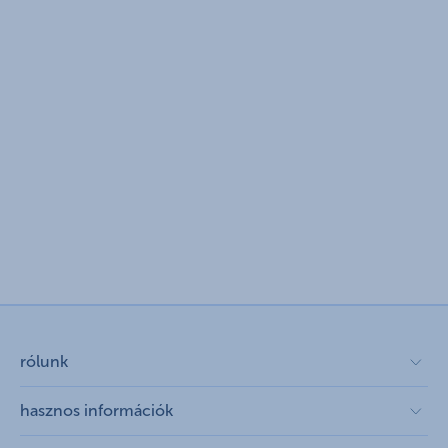
rólunk
rólunk megnyitása
hasznos információk
cégcsoport
pénzügyi tippek