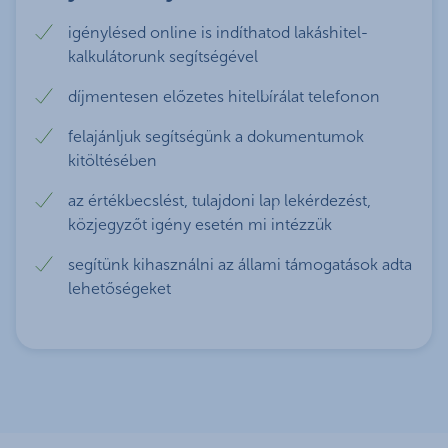
érdekel
igénylésed online is indíthatod lakáshitel-
kalkulátorunk segítségével
A CSOK Plusz feltételei:
díjmentesen előzetes hitelbírálat telefonon
a CSOK Plusz jelzáloghitelt
felajánljuk segítségünk a dokumentumok
csak
házaspárok
igényelhetik.
kitöltésében
a feleség a kölcsön iránti kérelem benyújtásának
az értékbecslést, tulajdoni lap lekérdezést,
időpontjában még
nem töltötte be a
41.
közjegyzőt igény esetén mi intézzük
életévét
(2025. december 31. napjáig a 41.
segítünk kihasználni az állami támogatások adta
életévre vonatkozó elvárást nem kell figyelembe
lehetőségeket
venni, ha a kölcsönkérelem benyújtásának
időpontjában a feleség legalább 12 hetes
várandós, vagy örökbefogadást engedélyező
gyámhatósági határozattal rendelkeznek, amely
2024. január 1. és 2025. december 31. közötti
keltezésű)