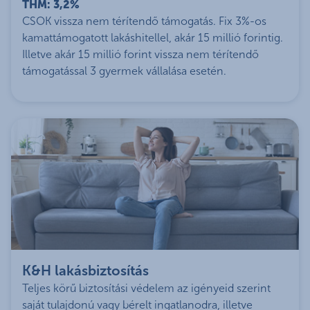
THM: 3,2%
CSOK vissza nem térítendő támogatás. Fix 3%-os
kamattámogatott lakáshitellel, akár 15 millió forintig.
Illetve akár 15 millió forint vissza nem térítendő
támogatással 3 gyermek vállalása esetén.
K&H lakásbiztosítás
Teljes körű biztosítási védelem az igényeid szerint
saját tulajdonú vagy bérelt ingatlanodra, illetve