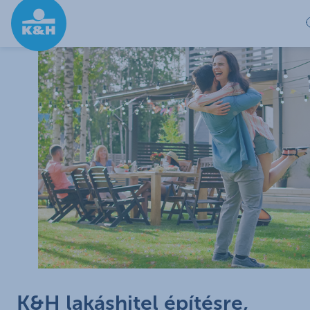
Ugrás a fő tartalomhoz
K&H lakáshitel építésre,