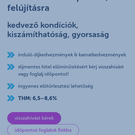
felújításra
kedvező kondíciók,
kiszámíthatóság, gyorsaság
induló díjkedvezmények & kamatkedvezmények
díjmentes hitel előminősítésért kérj visszahívást
vagy foglalj időpontot!
ingyenes előtörlesztési lehetőség
THM: 6,5–8,6%
visszahívást kérek
időpontot foglalok fiókba