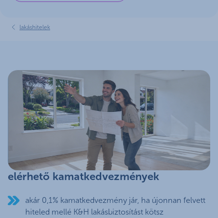
lakáshitelek
elérhető kamatkedvezmények
akár 0,1% kamatkedvezmény jár, ha újonnan felvett
hiteled mellé K&H lakásbiztosítást kötsz