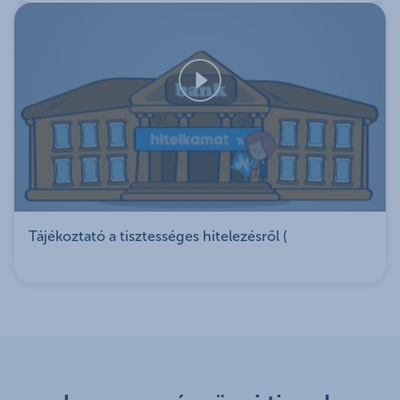
esetén nem érvényesíthető)
több mint 20 különféle alapbiztosítási eseményt
tartalmaz
24 féle kiegészítő biztosítási eseményre nyújthat
védelmet
sőt, kényelmi csomag szolgáltatást is
igényelhetsz hozzá
a kárrendezés gyors és kényelmes, intézheted
akár online is
számos díjkedvezmény közül választhatsz:
online kötés esetén elérhető
Tájékoztató a tisztességes hitelezésről (
díjkedvezmények
:
fix 25%
díjkedvezmény online kötés
esetén
díjfizetési gyakoriság és mód
szerinti
kedvezmény:
negyedéves díjfizetés esetén: 5%
(postai csekkes díjfizetési mód