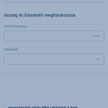
összeg és futamidő meghatározása
kölcsönösszeg
forint
futamidő
év
reprezentatív példa K&H lakáshitel 5 éves