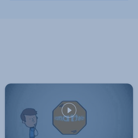
szóló hatósági bizonyítvány bemutatása,
jelzáloghitel kamatából a hitel teljes tartama alatt
épületfeltüntetést legalább széljegyen
(amíg meg nem szűnik/szünteted a biztosítását)
igazoló tulajdoni lap bemutatása,
a munkanélküliségi fedezet közös megegyezésre
teljes körű vagyonbiztosítás bemutatása.
is ugyanúgy térít
keresőképtelenség és munkanélküliség esetén
nem utólag térítjük meg a törlesztő-részlet
összegét, hanem helyetted fizetjük meg (így
nem kell késedelmi kamatot fizetned)
K&H életbiztosítás
A K&H életbiztosítás egy folyamatos díjas kockázati
életbiztosítás, melynek biztosítási összegeit a saját
igényeidre szabhatod. A kockázati életbiztosítás
halálesetre, betegségre, balesetre térít. Emellett
köthetsz kiegészítő balesetbiztosítási fedezeteket és
egészségbiztosítási fedezeteket.
további előnyök:
egy szerződés keretén belül biztosítható akár