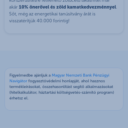
korszerűsítésre felvehető zöldcélú lakáshitel már
akár
10% önerővel és zöld kamatkedvezménnyel
.
Sőt, még az energetikai tanúsítvány árát is
visszatérítjük 40.000 forintig!
Figyelmedbe ajánljuk a
Magyar Nemzeti Bank Pénzügyi
Navigátor
fogyasztóvédelmi honlapját, ahol hasznos
termékleírásokat, összehasonlítást segítő alkalmazásokat
(hitelkalkulátor, háztartási költségvetés-számító program)
érhetsz el.