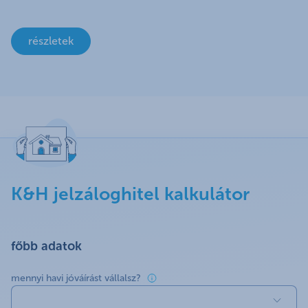
részletek
K&H jelzáloghitel kalkulátor
főbb adatok
mennyi havi jóváírást vállalsz?