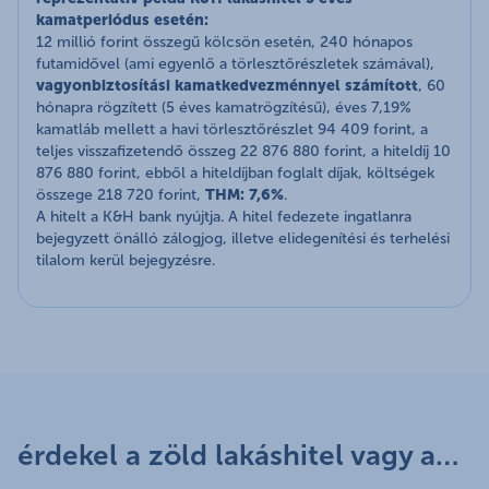
kamatperiódus esetén:
12 millió forint összegű kölcsön esetén, 240 hónapos
futamidővel (ami egyenlő a törlesztőrészletek számával),
vagyonbiztosítási kamatkedvezménnyel számított
, 60
hónapra rögzített (5 éves kamatrögzítésű), éves 7,19%
kamatláb mellett a havi törlesztőrészlet 94 409 forint, a
teljes visszafizetendő összeg 22 876 880 forint, a hiteldíj 10
876 880 forint, ebből a hiteldíjban foglalt díjak, költségek
összege 218 720 forint,
THM: 7,6%
.
A hitelt a K&H bank nyújtja. A hitel fedezete ingatlanra
bejegyzett önálló zálogjog, illetve elidegenítési és terhelési
tilalom kerül bejegyzésre.
érdekel a zöld lakáshitel vagy az állami támogatásokat használnád ki?