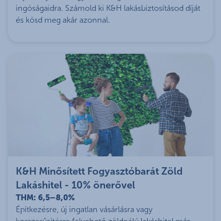
ingóságaidra. Számold ki K&H lakásbiztosításod díját
és kösd meg akár azonnal.
K&H Minősített Fogyasztóbarát Zöld
Lakáshitel - 10% önerővel
THM: 6,5–8,0%
Építkezésre, új ingatlan vásárlásra vagy