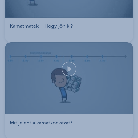
egy ötfős család is
0,2% kamatkedvezményt kapsz a jelzáloghitel
kamatából a hitel teljes tartama alatt (amíg meg
Kamatmatek – Hogy jön ki?
nem szűnik/szünteted a biztosítást)
a kamatkedvezmény a 10 évnél hosszabb
kamatrögzítésű hitelek esetén nem
érvényesíthető
K&H lakásbiztosítás
A hitelfelvétel során lakásbiztosítást is kell kötnöd. A
következő érvek szólnak a K&H lakásbiztosítása
mellett:
amennyiben lakásbiztosításod a K&H Biztosítónál
kötöd és a futamidő során rendszeres
díjfizetéssel fenntartod, 0,1%
Mit jelent a kamatkockázat?
kamatkedvezményben részesülsz
kényelmesen meg tudod kötni bankfiókunkban
(a 10 évnél hosszabb kamatrögzítésű hitelek