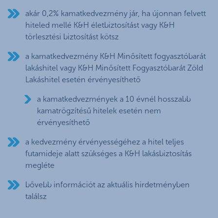
akár 0,2% kamatkedvezmény jár, ha újonnan felvett
hiteled mellé K&H életbiztosítást vagy K&H
törlesztési biztosítást kötsz
a kamatkedvezmény K&H Minősített fogyasztóbarát
lakáshitel vagy K&H Minősített Fogyasztóbarát Zöld
Lakáshitel esetén érvényesíthető
a kamatkedvezmények a 10 évnél hosszabb
kamatrögzítésű hitelek esetén nem
érvényesíthető
a kedvezmény érvényességéhez a hitel teljes
futamideje alatt szükséges a K&H lakásbiztosítás
megléte
bővebb információt az aktuális hirdetményben
találsz