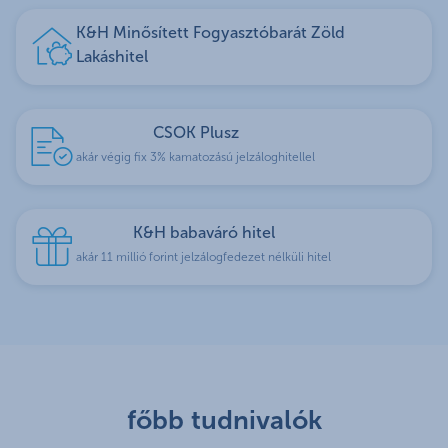
K&H Minősített Fogyasztóbarát Zöld
Lakáshitel
CSOK Plusz
akár végig fix 3% kamatozású jelzáloghitellel
K&H babaváró hitel
akár 11 millió forint jelzálogfedezet nélküli hitel
főbb tudnivalók