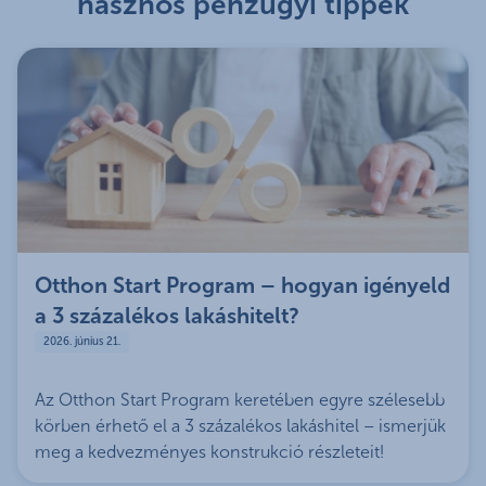
hasznos pénzügyi tippek
esetén nem jár) vagy
féléves díjfizetési esetén: 10%
(postai csekkes díjfizetési mód
esetén nem jár) vagy
éves díjfizetési esetén: 15%
(postai csekkes díjfizetési mód
esetén 5%)
fióki kötés esetén elérhető
díjkedvezmények
:
10, 20 vagy akár 25%
keresztértékesítési
és
Otthon Start Program – hogyan igényeld
hűségkedvezményben részesülhetsz
a 3 százalékos lakáshitelt?
a lakásbiztosítás díjából
2026. június 21.
díjfizetési gyakoriság és mód
szerinti
kedvezmény:
negyedéves díjfizetés esetén: 5%
Az Otthon Start Program keretében egyre szélesebb
(postai csekkes díjfizetési mód
körben érhető el a 3 százalékos lakáshitel – ismerjük
esetén nem jár) vagy
meg a kedvezményes konstrukció részleteit!
féléves díjfizetési esetén: 10%